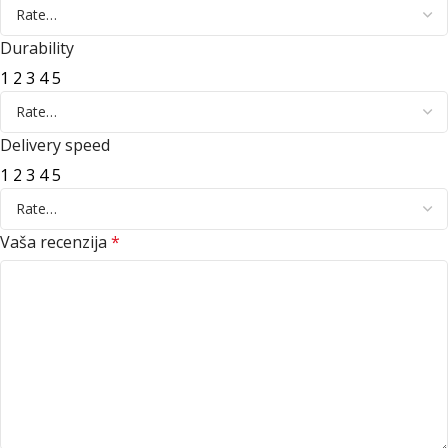
Durability
1
2
3
4
5
Delivery speed
1
2
3
4
5
Vaša recenzija
*