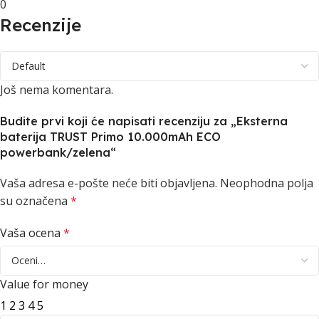
0
Recenzije
Još nema komentara.
Budite prvi koji će napisati recenziju za „Eksterna
baterija TRUST Primo 10.000mAh ECO
powerbank/zelena“
Vaša adresa e-pošte neće biti objavljena.
Neophodna polja
su označena
*
Vaša ocena
*
Value for money
1
2
3
4
5