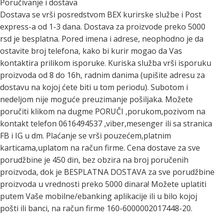
Poručivanje i dostava
Dostava se vrši posredstvom BEX kurirske službe i Post
express-a od 1-3 dana. Dostava za proizvode preko 5000
rsd je besplatna. Pored imena i adrese, neophodno je da
ostavite broj telefona, kako bi kurir mogao da Vas
kontaktira prilikom isporuke. Kuriska služba vrši isporuku
proizvoda od 8 do 16h, radnim danima (upišite adresu za
dostavu na kojoj ćete biti u tom periodu). Subotom i
nedeljom nije moguće preuzimanje pošiljaka. Možete
poručiti klikom na dugme PORUČI ,porukom,pozivom na
kontakt telefon 0616494537 ,viber,mesenger ili sa stranica
FB i IG u dm. Plaćanje se vrši pouzećem,platnim
karticama,uplatom na račun firme. Cena dostave za sve
porudžbine je 450 din, bez obzira na broj poručenih
proizvoda, dok je BESPLATNA DOSTAVA za sve porudžbine
proizvoda u vrednosti preko 5000 dinara! Možete uplatiti
putem Vaše mobilne/ebanking aplikacije ili u bilo kojoj
pošti ili banci, na račun firme 160-6000002017448-20.