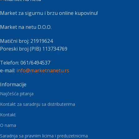
Market za sigurnu i brzu online kupovinu!
Market na netu D.O.O.
Matični broj: 21919624
Poreski broj (PIB) 113734769
Telefon: 061/6494537
e-mail:
info@marketnanetu.rs
Informacije
Najčešća pitanja
Kontakt za saradnju sa distributerima
Kontakt
O nama
Saradnja sa pravnim licima i preduzetnicima