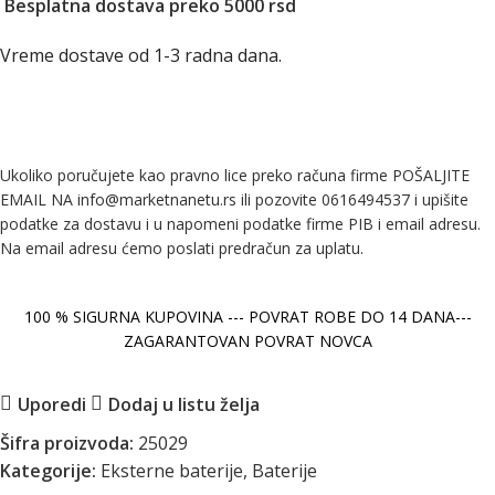
Besplatna dostava preko 5000 rsd
Vreme dostave od 1-3 radna dana.
Ukoliko poručujete kao pravno lice preko računa firme POŠALJITE
EMAIL NA info@marketnanetu.rs ili pozovite 0616494537 i upišite
podatke za dostavu i u napomeni podatke firme PIB i email adresu.
Na email adresu ćemo poslati predračun za uplatu.
100 % SIGURNA KUPOVINA --- POVRAT ROBE DO 14 DANA---
ZAGARANTOVAN POVRAT NOVCA
Uporedi
Dodaj u listu želja
Šifra proizvoda:
25029
Kategorije:
Eksterne baterije
,
Baterije