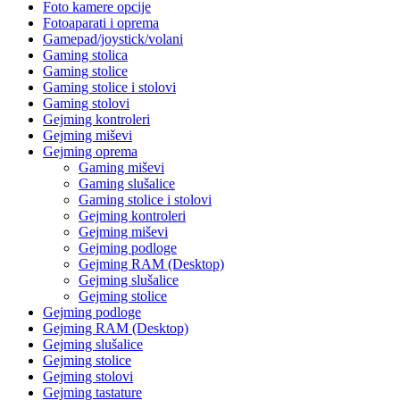
Foto kamere opcije
Fotoaparati i oprema
Gamepad/joystick/volani
Gaming stolica
Gaming stolice
Gaming stolice i stolovi
Gaming stolovi
Gejming kontroleri
Gejming miševi
Gejming oprema
Gaming miševi
Gaming slušalice
Gaming stolice i stolovi
Gejming kontroleri
Gejming miševi
Gejming podloge
Gejming RAM (Desktop)
Gejming slušalice
Gejming stolice
Gejming podloge
Gejming RAM (Desktop)
Gejming slušalice
Gejming stolice
Gejming stolovi
Gejming tastature