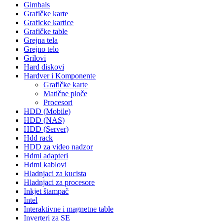
Gimbals
Grafičke karte
Graficke kartice
Grafičke table
Grejna tela
Grejno telo
Grilovi
Hard diskovi
Hardver i Komponente
Grafičke karte
Matične ploče
Procesori
HDD (Mobile)
HDD (NAS)
HDD (Server)
Hdd rack
HDD za video nadzor
Hdmi adapteri
Hdmi kablovi
Hladnjaci za kucista
Hladnjaci za procesore
Inkjet štampač
Intel
Interaktivne i magnetne table
Inverteri za SE