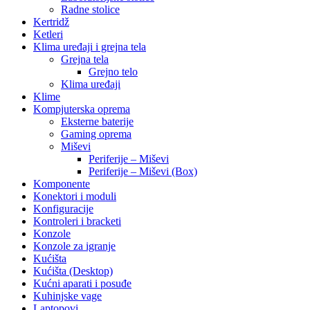
Radne stolice
Kertridž
Ketleri
Klima uređaji i grejna tela
Grejna tela
Grejno telo
Klima uređaji
Klime
Kompjuterska oprema
Eksterne baterije
Gaming oprema
Miševi
Periferije – Miševi
Periferije – Miševi (Box)
Komponente
Konektori i moduli
Konfiguracije
Kontroleri i bracketi
Konzole
Konzole za igranje
Kućišta
Kućišta (Desktop)
Kućni aparati i posuđe
Kuhinjske vage
Laptopovi