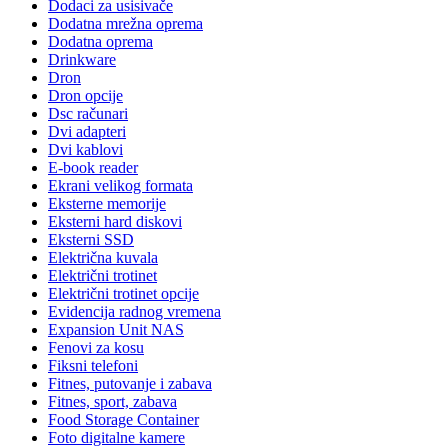
Dodaci za usisivače
Dodatna mrežna oprema
Dodatna oprema
Drinkware
Dron
Dron opcije
Dsc računari
Dvi adapteri
Dvi kablovi
E-book reader
Ekrani velikog formata
Eksterne memorije
Eksterni hard diskovi
Eksterni SSD
Električna kuvala
Električni trotinet
Električni trotinet opcije
Evidencija radnog vremena
Expansion Unit NAS
Fenovi za kosu
Fiksni telefoni
Fitnes, putovanje i zabava
Fitnes, sport, zabava
Food Storage Container
Foto digitalne kamere