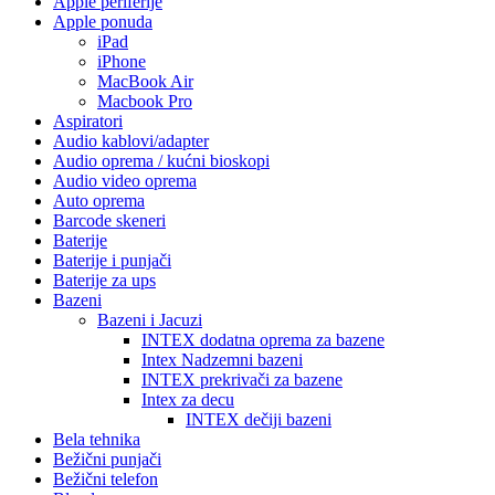
Apple periferije
Apple ponuda
iPad
iPhone
MacBook Air
Macbook Pro
Aspiratori
Audio kablovi/adapter
Audio oprema / kućni bioskopi
Audio video oprema
Auto oprema
Barcode skeneri
Baterije
Baterije i punjači
Baterije za ups
Bazeni
Bazeni i Jacuzi
INTEX dodatna oprema za bazene
Intex Nadzemni bazeni
INTEX prekrivači za bazene
Intex za decu
INTEX dečiji bazeni
Bela tehnika
Bežični punjači
Bežični telefon