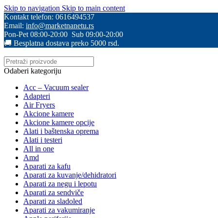
Skip to navigation
Skip to main content
Kontakt telefon: 0616494537
Email:
info@marketnanetu.rs
Pon-Pet 08:00-20:00 Sub 09:00-20:00
🚚 Besplatna dostava preko 5000 rsd.
Odaberi kategoriju
Acc – Vacuum sealer
Adapteri
Air Fryers
Akcione kamere
Akcione kamere opcije
Alati i baštenska oprema
Alati i testeri
All in one
Amd
Aparati za kafu
Aparati za kuvanje/dehidratori
Aparati za negu i lepotu
Aparati za sendviče
Aparati za sladoled
Aparati za vakumiranje