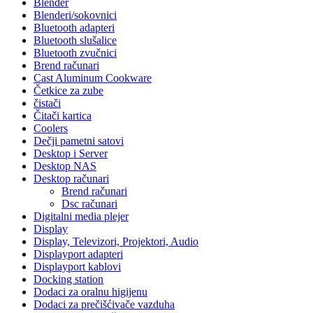
Blender
Blenderi/sokovnici
Bluetooth adapteri
Bluetooth slušalice
Bluetooth zvučnici
Brend računari
Cast Aluminum Cookware
Četkice za zube
čistači
Čitači kartica
Coolers
Dečji pametni satovi
Desktop i Server
Desktop NAS
Desktop računari
Brend računari
Dsc računari
Digitalni media plejer
Display
Display, Televizori, Projektori, Audio
Displayport adapteri
Displayport kablovi
Docking station
Dodaci za oralnu higijenu
Dodaci za prečišćivače vazduha