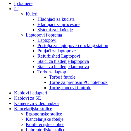
Ip kamere
IT
Kuleri
Hladnjaci za kucista
Hladnjaci za procesore
Sistemi za hlađenje
Laptopovi i oprema
Laptopovi
Postolja za laptopove i docking station
Punjači za laptopove
Refurbished Laptopovi
Stalci za hlađenje laptopova
Stalci za hlađenje laptopova
Torbe za laptop
Torbe i futrole
Torbe za prenosni PC notebook
Torbe, rancevi i futrole
Kablovi i adapteri
Kablovi za SE
Kamere za video nadzor
Kancelarijske stolice
Ergonomske stolice
Kancelarijske fotelje
Konferecijske stolice
Laboratorijske stolice