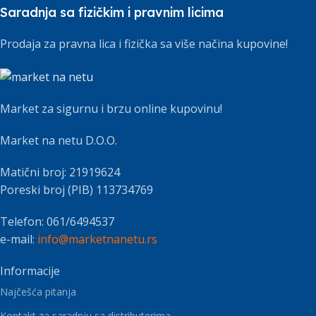
Saradnja sa fizičkim i pravnim licima
Prodaja za pravna lica i fizička sa više načina kupovine!
Market za sigurnu i brzu online kupovinu!
Market na netu D.O.O.
Matični broj: 21919624
Poreski broj (PIB) 113734769
Telefon: 061/6494537
e-mail:
info@marketnanetu.rs
Informacije
Najčešća pitanja
Kontakt za saradnju sa distributerima