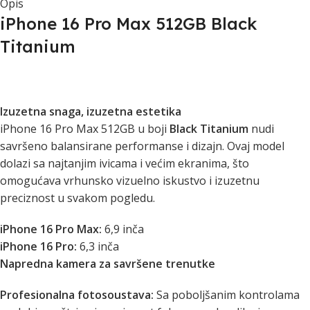
Opis
iPhone 16 Pro Max 512GB Black
Titanium
Izuzetna snaga, izuzetna estetika
iPhone 16 Pro Max 512GB u boji
Black Titanium
nudi
savršeno balansirane performanse i dizajn. Ovaj model
dolazi sa najtanjim ivicama i većim ekranima, što
omogućava vrhunsko vizuelno iskustvo i izuzetnu
preciznost u svakom pogledu.
iPhone 16 Pro Max:
6,9 inča
iPhone 16 Pro:
6,3 inča
Napredna kamera za savršene trenutke
Profesionalna fotosoustava:
Sa poboljšanim kontrolama