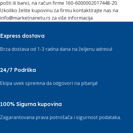
pošti ili banci, na račun firme 160-6000002017448-20.
Ukoliko želite kupovinu za firmu kontaktirajte nas na
info@marketnanetu.rs za više informacija.
Express dostava
Brza dostava od 1-3 radna dana na željenu adresu!
24/7 Podrška
Ekipa uvek spremna da odgovori na pitanja!
100% Sigurna kupovina
Zagarantovana prava potrošača i sigurnost podataka.