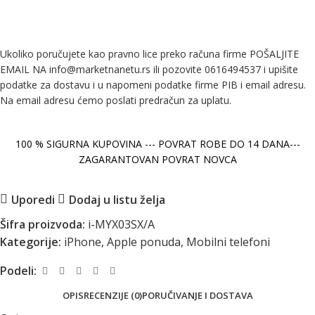
Ukoliko poručujete kao pravno lice preko računa firme POŠALJITE
EMAIL NA info@marketnanetu.rs ili pozovite 0616494537 i upišite
podatke za dostavu i u napomeni podatke firme PIB i email adresu.
Na email adresu ćemo poslati predračun za uplatu.
100 % SIGURNA KUPOVINA --- POVRAT ROBE DO 14 DANA---
ZAGARANTOVAN POVRAT NOVCA
Uporedi
Dodaj u listu želja
Šifra proizvoda:
i-MYX03SX/A
Kategorije:
iPhone
,
Apple ponuda
,
Mobilni telefoni
Podeli:
OPIS
RECENZIJE (0)
PORUČIVANJE I DOSTAVA