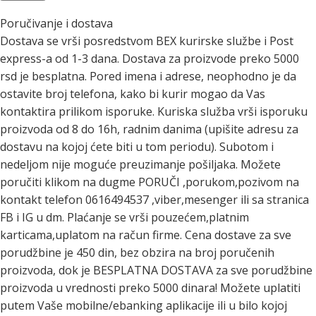
Poručivanje i dostava
Dostava se vrši posredstvom BEX kurirske službe i Post
express-a od 1-3 dana. Dostava za proizvode preko 5000
rsd je besplatna. Pored imena i adrese, neophodno je da
ostavite broj telefona, kako bi kurir mogao da Vas
kontaktira prilikom isporuke. Kuriska služba vrši isporuku
proizvoda od 8 do 16h, radnim danima (upišite adresu za
dostavu na kojoj ćete biti u tom periodu). Subotom i
nedeljom nije moguće preuzimanje pošiljaka. Možete
poručiti klikom na dugme PORUČI ,porukom,pozivom na
kontakt telefon 0616494537 ,viber,mesenger ili sa stranica
FB i IG u dm. Plaćanje se vrši pouzećem,platnim
karticama,uplatom na račun firme. Cena dostave za sve
porudžbine je 450 din, bez obzira na broj poručenih
proizvoda, dok je BESPLATNA DOSTAVA za sve porudžbine
proizvoda u vrednosti preko 5000 dinara! Možete uplatiti
putem Vaše mobilne/ebanking aplikacije ili u bilo kojoj