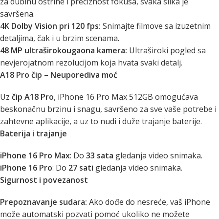
za dubinu oštrine i preciznost fokusa, svaka slika je
savršena.
4K Dolby Vision pri 120 fps:
Snimajte filmove sa izuzetnim
detaljima, čak i u brzim scenama.
48 MP ultraširokougaona kamera:
Ultraširoki pogled sa
nevjerojatnom rezolucijom koja hvata svaki detalj.
A18 Pro čip – Neuporediva moć
Uz
čip A18 Pro
, iPhone 16 Pro Max 512GB omogućava
beskonačnu brzinu i snagu, savršeno za sve vaše potrebe i
zahtevne aplikacije, a uz to nudi i duže trajanje baterije.
Baterija i trajanje
iPhone 16 Pro Max
: Do
33 sata
gledanja video snimaka.
iPhone 16 Pro
: Do
27 sati
gledanja video snimaka.
Sigurnost i povezanost
Prepoznavanje sudara:
Ako dođe do nesreće, vaš iPhone
može automatski pozvati pomoć ukoliko ne možete