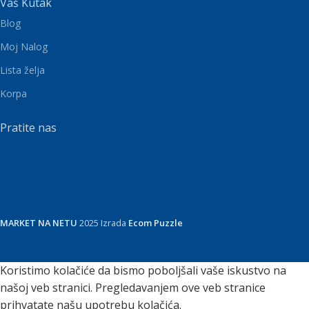
Vaš Kutak
Blog
Moj Nalog
Lista želja
Korpa
Pratite nas
MARKET NA NETU
2025 Izrada
Ecom Puzzle
Koristimo kolačiće da bismo poboljšali vaše iskustvo na
našoj veb stranici. Pregledavanjem ove veb stranice
prihvatate našu upotrebu kolačića.