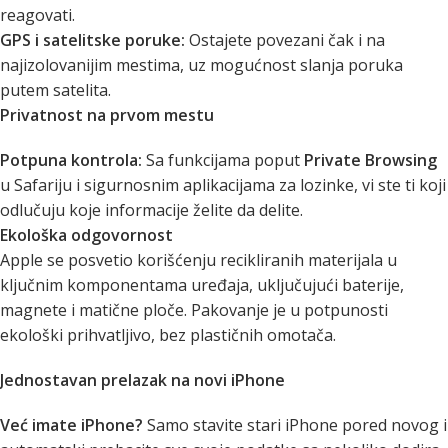
reagovati.
GPS i satelitske poruke:
Ostajete povezani čak i na
najizolovanijim mestima, uz mogućnost slanja poruka
putem satelita.
Privatnost na prvom mestu
Potpuna kontrola:
Sa funkcijama poput
Private Browsing
u Safariju i sigurnosnim aplikacijama za lozinke, vi ste ti koji
odlučuju koje informacije želite da delite.
Ekološka odgovornost
Apple se posvetio korišćenju recikliranih materijala u
ključnim komponentama uređaja, uključujući baterije,
magnete i matične ploče. Pakovanje je u potpunosti
ekološki prihvatljivo, bez plastičnih omotača.
Jednostavan prelazak na novi iPhone
Već imate iPhone?
Samo stavite stari iPhone pored novog i