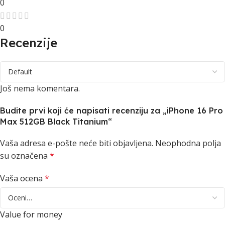
0
0
Recenzije
Još nema komentara.
Budite prvi koji će napisati recenziju za „iPhone 16 Pro
Max 512GB Black Titanium“
Vaša adresa e-pošte neće biti objavljena.
Neophodna polja
su označena
*
Vaša ocena
*
Value for money