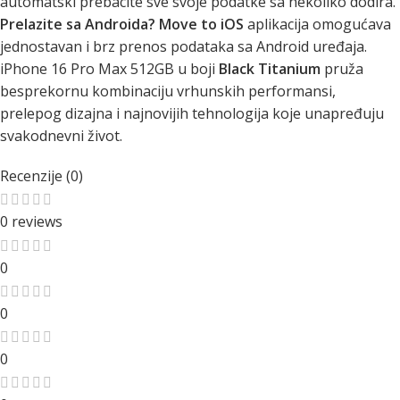
automatski prebacite sve svoje podatke sa nekoliko dodira.
Prelazite sa Androida?
Move to iOS
aplikacija omogućava
jednostavan i brz prenos podataka sa Android uređaja.
iPhone 16 Pro Max 512GB u boji
Black Titanium
pruža
besprekornu kombinaciju vrhunskih performansi,
prelepog dizajna i najnovijih tehnologija koje unapređuju
svakodnevni život.
Recenzije (0)
0 reviews
0
0
0