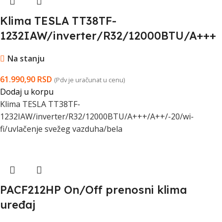
Klima TESLA TT38TF-
1232IAW/inverter/R32/12000BTU/A+++
/A++/-20/wi-fi/uvlacenje svežeg
Na stanju
vazduha/bela
61.990,90
RSD
(Pdv je uračunat u cenu)
Dodaj u korpu
Klima TESLA TT38TF-
1232IAW/inverter/R32/12000BTU/A+++/A++/-20/wi-
fi/uvlačenje svežeg vazduha/bela
PACF212HP On/Off prenosni klima
uređaj