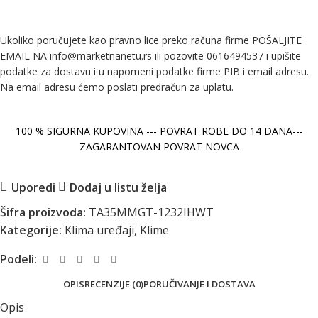
Ukoliko poručujete kao pravno lice preko računa firme POŠALJITE
EMAIL NA info@marketnanetu.rs ili pozovite 0616494537 i upišite
podatke za dostavu i u napomeni podatke firme PIB i email adresu.
Na email adresu ćemo poslati predračun za uplatu.
100 % SIGURNA KUPOVINA --- POVRAT ROBE DO 14 DANA---
ZAGARANTOVAN POVRAT NOVCA
Uporedi
Dodaj u listu želja
Šifra proizvoda:
TA35MMGT-1232IHWT
Kategorije:
Klima uređaji
,
Klime
Podeli:
OPIS
RECENZIJE (0)
PORUČIVANJE I DOSTAVA
Opis