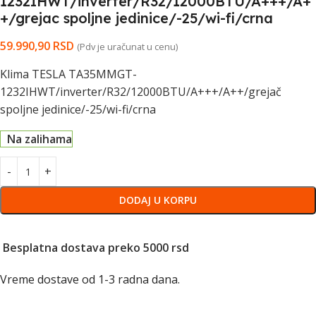
1232IHWT/inverter/R32/12000BTU/A+++/A+
+/grejac spoljne jedinice/-25/wi-fi/crna
59.990,90
RSD
(Pdv je uračunat u cenu)
Klima TESLA TA35MMGT-
1232IHWT/inverter/R32/12000BTU/A+++/A++/grejač
spoljne jedinice/-25/wi-fi/crna
Na zalihama
DODAJ U KORPU
Besplatna dostava preko 5000 rsd
Vreme dostave od 1-3 radna dana.