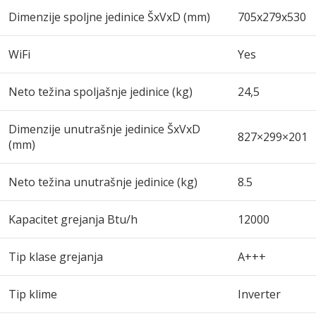
Dimenzije spoljne jedinice ŠxVxD (mm)
705x279x530
WiFi
Yes
Neto težina spoljašnje jedinice (kg)
24,5
Dimenzije unutrašnje jedinice ŠxVxD
827×299×201
(mm)
Neto težina unutrašnje jedinice (kg)
8.5
Kapacitet grejanja Btu/h
12000
Tip klase grejanja
A+++
Tip klime
Inverter