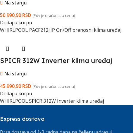
Na stanju
50.990,90
RSD
(Pdv je uračunat u cenu)
Dodaj u korpu
WHIRLPOOL PACF212HP On/Off prenosni klima uređaj
SPICR 312W Inverter klima uređaj
Na stanju
45.990,90
RSD
(Pdv je uračunat u cenu)
Dodaj u korpu
WHIRLPOOL SPICR 312W Inverter klima uređaj
Express dostava
Brza dostava od 1-3 radna dana na željenu adresu!