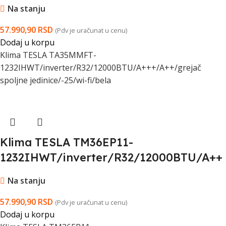
+/A++/grejac spoljne jedinice/-25/wi-
Na stanju
fi/bela
57.990,90
RSD
(Pdv je uračunat u cenu)
Dodaj u korpu
Klima TESLA TA35MMFT-
1232IHWT/inverter/R32/12000BTU/A+++/A++/grejač
spoljne jedinice/-25/wi-fi/bela
Klima TESLA TM36EP11-
1232IHWT/inverter/R32/12000BTU/A++
+/A++/grejac spoljne jedinice/-25/wi-
Na stanju
fi/bela
57.990,90
RSD
(Pdv je uračunat u cenu)
Dodaj u korpu