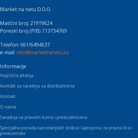
Market na netu D.O.O.
Matični broj: 21919624
Poreski broj (PIB) 113734769
Telefon: 061/6494537
e-mail:
info@marketnanetu.rs
Informacije
Najčešća pitanja
Kontakt za saradnju sa distributerima
Kontakt
O nama
Saradnja sa pravnim licima i preduzetnicima
Specijalna ponuda kancelarijskih stolica i laptopova za pravna lica i
preduzetnike