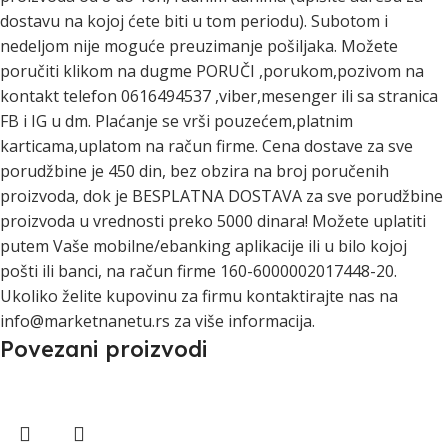
dostavu na kojoj ćete biti u tom periodu). Subotom i
nedeljom nije moguće preuzimanje pošiljaka. Možete
poručiti klikom na dugme PORUČI ,porukom,pozivom na
kontakt telefon 0616494537 ,viber,mesenger ili sa stranica
FB i IG u dm. Plaćanje se vrši pouzećem,platnim
karticama,uplatom na račun firme. Cena dostave za sve
porudžbine je 450 din, bez obzira na broj poručenih
proizvoda, dok je BESPLATNA DOSTAVA za sve porudžbine
proizvoda u vrednosti preko 5000 dinara! Možete uplatiti
putem Vaše mobilne/ebanking aplikacije ili u bilo kojoj
pošti ili banci, na račun firme 160-6000002017448-20.
Ukoliko želite kupovinu za firmu kontaktirajte nas na
info@marketnanetu.rs za više informacija.
Povezani proizvodi