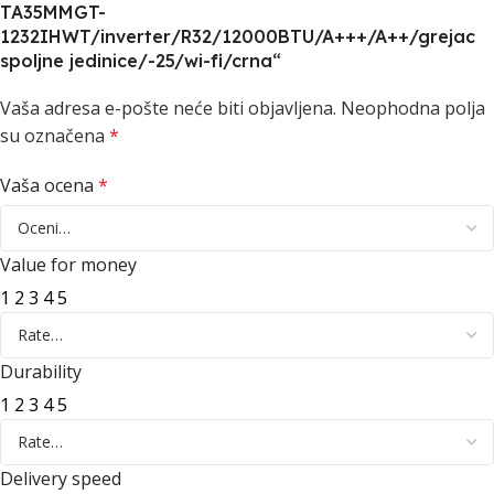
TA35MMGT-
1232IHWT/inverter/R32/12000BTU/A+++/A++/grejac
spoljne jedinice/-25/wi-fi/crna“
Vaša adresa e-pošte neće biti objavljena.
Neophodna polja
su označena
*
Vaša ocena
*
Value for money
1
2
3
4
5
Durability
1
2
3
4
5
Delivery speed