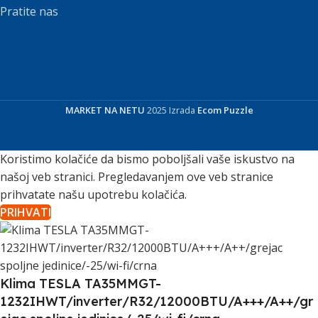
Pratite nas
MARKET NA NETU
2025 Izrada
Ecom Puzzle
Koristimo kolačiće da bismo poboljšali vaše iskustvo na
našoj veb stranici. Pregledavanjem ove veb stranice
prihvatate našu upotrebu kolačića.
PRIHVATI
Klima TESLA TA35MMGT-
1232IHWT/inverter/R32/12000BTU/A+++/A++/gr