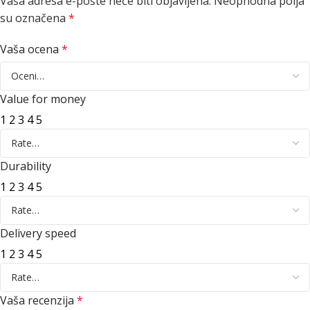
Vaša adresa e-pošte neće biti objavljena.
Neophodna polja
su označena
*
Vaša ocena
*
Value for money
1
2
3
4
5
Durability
1
2
3
4
5
Delivery speed
1
2
3
4
5
Vaša recenzija
*