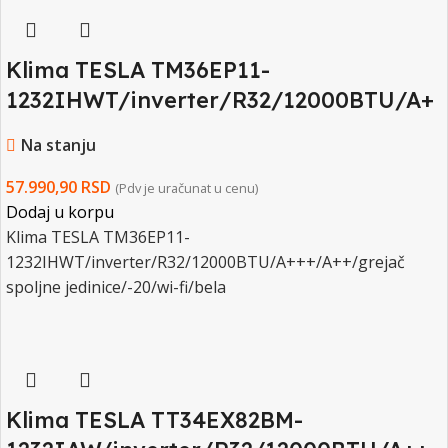
Klima TESLA TM36EP11-
1232IHWT/inverter/R32/12000BTU/A+
++/A++/grejac spoljne jedinice/-25/wi-
Na stanju
fi/bela
57.990,90
RSD
(Pdv je uračunat u cenu)
Dodaj u korpu
Klima TESLA TM36EP11-
1232IHWT/inverter/R32/12000BTU/A+++/A++/grejač
spoljne jedinice/-20/wi-fi/bela
Klima TESLA TT34EX82BM-