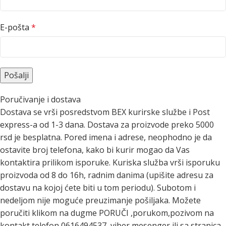
E-pošta
*
Poručivanje i dostava
Dostava se vrši posredstvom BEX kurirske službe i Post
express-a od 1-3 dana. Dostava za proizvode preko 5000
rsd je besplatna. Pored imena i adrese, neophodno je da
ostavite broj telefona, kako bi kurir mogao da Vas
kontaktira prilikom isporuke. Kuriska služba vrši isporuku
proizvoda od 8 do 16h, radnim danima (upišite adresu za
dostavu na kojoj ćete biti u tom periodu). Subotom i
nedeljom nije moguće preuzimanje pošiljaka. Možete
poručiti klikom na dugme PORUČI ,porukom,pozivom na
kontakt telefon 0616494537 ,viber,mesenger ili sa stranica