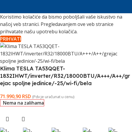
Koristimo kolačiće da bismo poboljšali vaše iskustvo na
našoj veb stranici. Pregledavanjem ove veb stranice
prihvatate našu upotrebu kolačića.
PRIHVATI
Klima TESLA TA53QQET-
1832IHWT/inverter/R32/18000BTU/A+++/A++/gr
ejac spoljne jedinice/-25/wi-fi/bela
71.990,90
RSD
(Pdv je uračunat u cenu)
Nema na zalihama