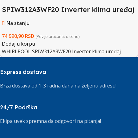
SPIW312A3WF20 Inverter klima uređaj
Na stanju
74.990,90
RSD
(Pdv je uračunat u cenu)
Dodaj u korpu
WHIRLPOOL SPIW312A3WF20 Inverter klima uređaj
Express dostava
Brza dostava od 1-3 radna dana na željenu adresu!
24/7 Podrška
Ekipa uvek spremna da odgovori na pitanja!