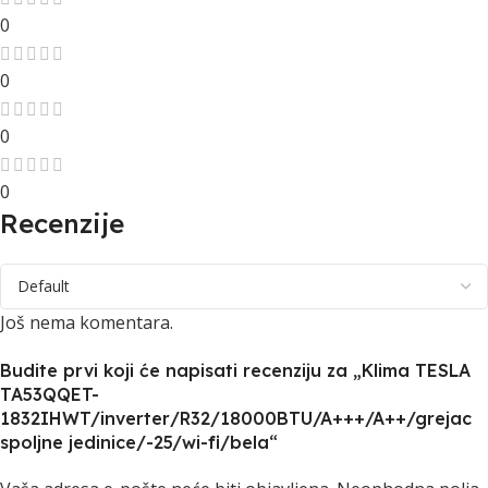
0
0
0
0
Recenzije
Još nema komentara.
Budite prvi koji će napisati recenziju za „Klima TESLA
TA53QQET-
1832IHWT/inverter/R32/18000BTU/A+++/A++/grejac
spoljne jedinice/-25/wi-fi/bela“