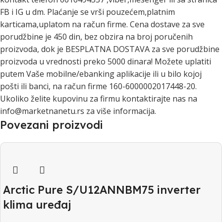
FB i IG u dm. Plaćanje se vrši pouzećem,platnim
karticama,uplatom na račun firme. Cena dostave za sve
porudžbine je 450 din, bez obzira na broj poručenih
proizvoda, dok je BESPLATNA DOSTAVA za sve porudžbine
proizvoda u vrednosti preko 5000 dinara! Možete uplatiti
putem Vaše mobilne/ebanking aplikacije ili u bilo kojoj
pošti ili banci, na račun firme 160-6000002017448-20.
Ukoliko želite kupovinu za firmu kontaktirajte nas na
info@marketnanetu.rs za više informacija.
Povezani proizvodi
Arctic Pure S/U12ANNBM75 inverter
klima uređaj