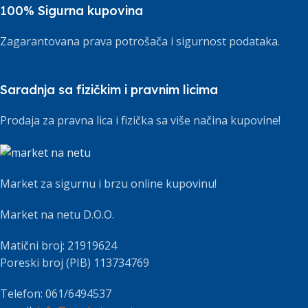
100% Sigurna kupovina
Zagarantovana prava potrošača i sigurnost podataka.
Saradnja sa fizičkim i pravnim licima
Prodaja za pravna lica i fizička sa više načina kupovine!
Market za sigurnu i brzu online kupovinu!
Market na netu D.O.O.
Matični broj: 21919624
Poreski broj (PIB) 113734769
Telefon: 061/6494537