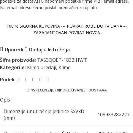
podatke za dostavu i u napomeni podatke firme PIB i email adresu.
Na email adresu ćemo poslati predračun za uplatu.
100 % SIGURNA KUPOVINA --- POVRAT ROBE DO 14 DANA---
ZAGARANTOVAN POVRAT NOVCA
Uporedi
Dodaj u listu želja
Šifra proizvoda:
TA53QQET-1832IHWT
Kategorije:
Klima uređaji
,
Klime
Podeli:
OPIS
RECENZIJE (0)
PORUČIVANJE I DOSTAVA
Opis
Dimenzije unutrašnje jedinice ŠxVxD
1089×328×227
(mm)