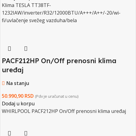
Klima TESLA TT38TF-
1232IAW/inverter/R32/12000BTU/A+++/A++/-20/wi-
fi/uvlačenje svežeg vazduha/bela
PACF212HP On/Off prenosni klima
uređaj
Na stanju
50.990,90
RSD
(Pdv je uračunat u cenu)
Dodaj u korpu
WHIRLPOOL PACF212HP On/Off prenosni klima uređaj