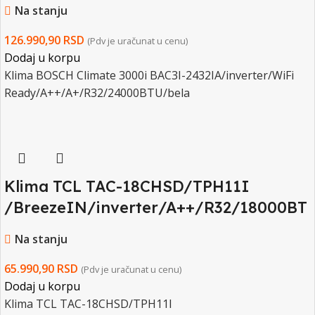
Na stanju
126.990,90
RSD
(Pdv je uračunat u cenu)
Dodaj u korpu
Klima BOSCH Climate 3000i BAC3I-2432IA/inverter/WiFi
Ready/A++/A+/R32/24000BTU/bela
Klima TCL TAC-18CHSD/TPH11I
/BreezeIN/inverter/A++/R32/18000BT
U/WIFI/4D/HEPA i AC filter/bela
Na stanju
65.990,90
RSD
(Pdv je uračunat u cenu)
Dodaj u korpu
Klima TCL TAC-18CHSD/TPH11I