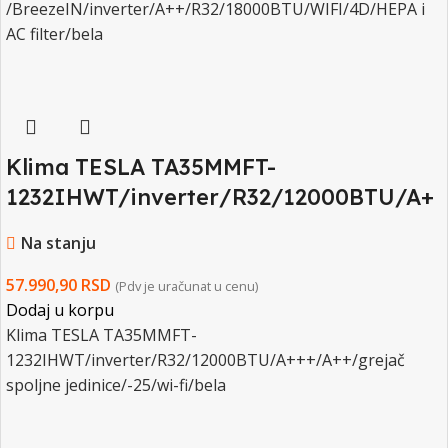
/BreezeIN/inverter/A++/R32/18000BTU/WIFI/4D/HEPA i
AC filter/bela
Klima TESLA TA35MMFT-
1232IHWT/inverter/R32/12000BTU/A+
++/A++/grejac spoljne jedinice/-25/wi-
Na stanju
fi/bela
57.990,90
RSD
(Pdv je uračunat u cenu)
Dodaj u korpu
Klima TESLA TA35MMFT-
1232IHWT/inverter/R32/12000BTU/A+++/A++/grejač
spoljne jedinice/-25/wi-fi/bela