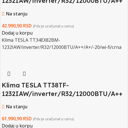
1232IAW/inverter/R32/12000BTU/A++
/A+/-20/wi-fi/crna
Na stanju
42.990,90
RSD
(Pdv je uračunat u cenu)
Dodaj u korpu
Klima TESLA TT34EX82BM-
1232IAW/inverter/R32/12000BTU/A++/A+/-20/wi-fi/crna
Klima TESLA TT38TF-
1232IAW/inverter/R32/12000BTU/A++
+/A++/-20/wi-fi/uvlacenje svežeg
Na stanju
vazduha/bela
61.990,90
RSD
(Pdv je uračunat u cenu)
Dodaj u korpu