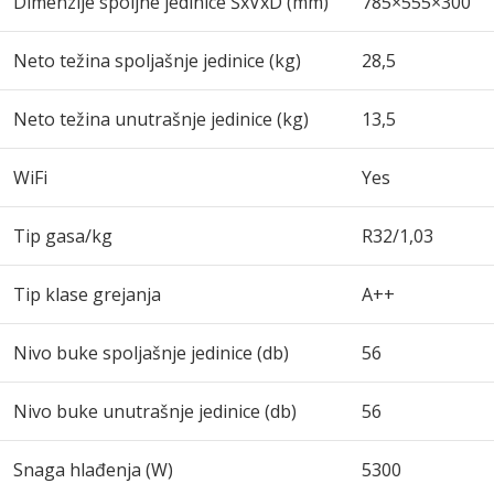
Dimenzije spoljne jedinice ŠxVxD (mm)
785×555×300
Neto težina spoljašnje jedinice (kg)
28,5
Neto težina unutrašnje jedinice (kg)
13,5
WiFi
Yes
Tip gasa/kg
R32/1,03
Tip klase grejanja
A++
Nivo buke spoljašnje jedinice (db)
56
Nivo buke unutrašnje jedinice (db)
56
Snaga hlađenja (W)
5300