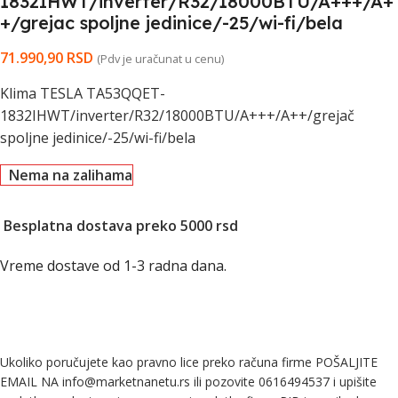
1832IHWT/inverter/R32/18000BTU/A+++/A+
+/grejac spoljne jedinice/-25/wi-fi/bela
71.990,90
RSD
(Pdv je uračunat u cenu)
Klima TESLA TA53QQET-
1832IHWT/inverter/R32/18000BTU/A+++/A++/grejač
spoljne jedinice/-25/wi-fi/bela
Nema na zalihama
Besplatna dostava preko 5000 rsd
Vreme dostave od 1-3 radna dana.
Ukoliko poručujete kao pravno lice preko računa firme POŠALJITE
EMAIL NA info@marketnanetu.rs ili pozovite 0616494537 i upišite