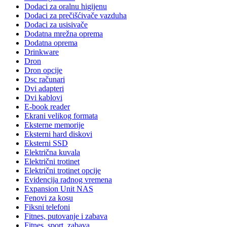
Dodaci za oralnu higijenu
Dodaci za prečišćivače vazduha
Dodaci za usisivače
Dodatna mrežna oprema
Dodatna oprema
Drinkware
Dron
Dron opcije
Dsc računari
Dvi adapteri
Dvi kablovi
E-book reader
Ekrani velikog formata
Eksterne memorije
Eksterni hard diskovi
Eksterni SSD
Električna kuvala
Električni trotinet
Električni trotinet opcije
Evidencija radnog vremena
Expansion Unit NAS
Fenovi za kosu
Fiksni telefoni
Fitnes, putovanje i zabava
Fitnes, sport, zabava