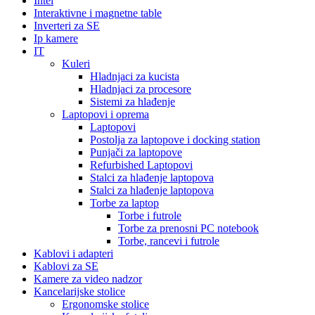
Intel
Interaktivne i magnetne table
Inverteri za SE
Ip kamere
IT
Kuleri
Hladnjaci za kucista
Hladnjaci za procesore
Sistemi za hlađenje
Laptopovi i oprema
Laptopovi
Postolja za laptopove i docking station
Punjači za laptopove
Refurbished Laptopovi
Stalci za hlađenje laptopova
Stalci za hlađenje laptopova
Torbe za laptop
Torbe i futrole
Torbe za prenosni PC notebook
Torbe, rancevi i futrole
Kablovi i adapteri
Kablovi za SE
Kamere za video nadzor
Kancelarijske stolice
Ergonomske stolice