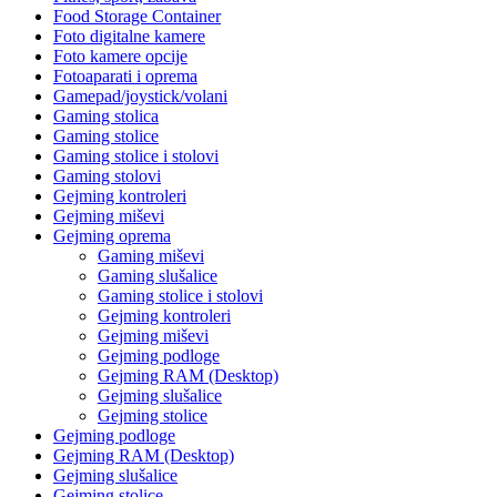
Food Storage Container
Foto digitalne kamere
Foto kamere opcije
Fotoaparati i oprema
Gamepad/joystick/volani
Gaming stolica
Gaming stolice
Gaming stolice i stolovi
Gaming stolovi
Gejming kontroleri
Gejming miševi
Gejming oprema
Gaming miševi
Gaming slušalice
Gaming stolice i stolovi
Gejming kontroleri
Gejming miševi
Gejming podloge
Gejming RAM (Desktop)
Gejming slušalice
Gejming stolice
Gejming podloge
Gejming RAM (Desktop)
Gejming slušalice
Gejming stolice