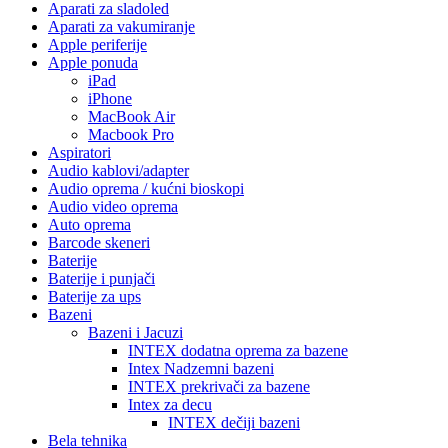
Aparati za sladoled
Aparati za vakumiranje
Apple periferije
Apple ponuda
iPad
iPhone
MacBook Air
Macbook Pro
Aspiratori
Audio kablovi/adapter
Audio oprema / kućni bioskopi
Audio video oprema
Auto oprema
Barcode skeneri
Baterije
Baterije i punjači
Baterije za ups
Bazeni
Bazeni i Jacuzi
INTEX dodatna oprema za bazene
Intex Nadzemni bazeni
INTEX prekrivači za bazene
Intex za decu
INTEX dečiji bazeni
Bela tehnika