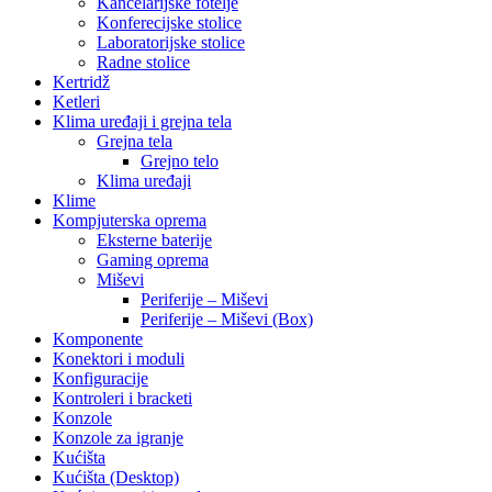
Kancelarijske fotelje
Konferecijske stolice
Laboratorijske stolice
Radne stolice
Kertridž
Ketleri
Klima uređaji i grejna tela
Grejna tela
Grejno telo
Klima uređaji
Klime
Kompjuterska oprema
Eksterne baterije
Gaming oprema
Miševi
Periferije – Miševi
Periferije – Miševi (Box)
Komponente
Konektori i moduli
Konfiguracije
Kontroleri i bracketi
Konzole
Konzole za igranje
Kućišta
Kućišta (Desktop)