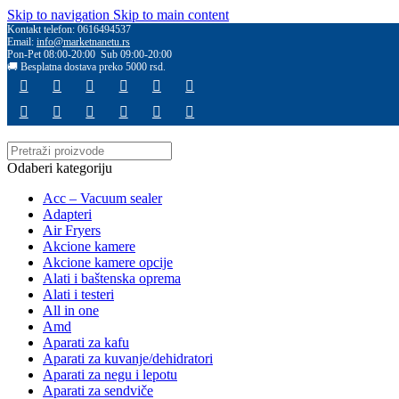
Skip to navigation
Skip to main content
Kontakt telefon: 0616494537
Email:
info@marketnanetu.rs
Pon-Pet 08:00-20:00 Sub 09:00-20:00
🚚 Besplatna dostava preko 5000 rsd.
Odaberi kategoriju
Acc – Vacuum sealer
Adapteri
Air Fryers
Akcione kamere
Akcione kamere opcije
Alati i baštenska oprema
Alati i testeri
All in one
Amd
Aparati za kafu
Aparati za kuvanje/dehidratori
Aparati za negu i lepotu
Aparati za sendviče