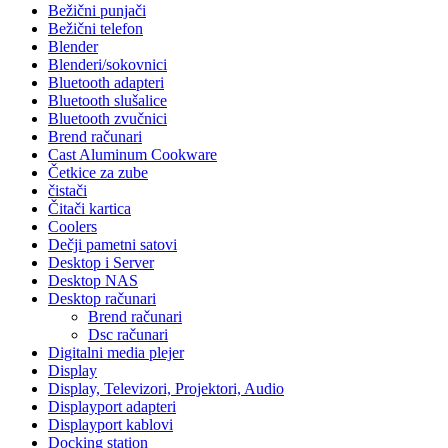
Bežični punjači
Bežični telefon
Blender
Blenderi/sokovnici
Bluetooth adapteri
Bluetooth slušalice
Bluetooth zvučnici
Brend računari
Cast Aluminum Cookware
Četkice za zube
čistači
Čitači kartica
Coolers
Dečji pametni satovi
Desktop i Server
Desktop NAS
Desktop računari
Brend računari
Dsc računari
Digitalni media plejer
Display
Display, Televizori, Projektori, Audio
Displayport adapteri
Displayport kablovi
Docking station