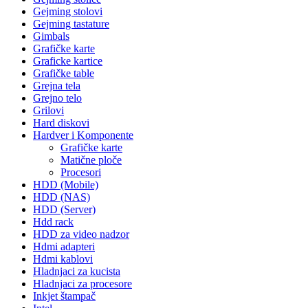
Gejming stolovi
Gejming tastature
Gimbals
Grafičke karte
Graficke kartice
Grafičke table
Grejna tela
Grejno telo
Grilovi
Hard diskovi
Hardver i Komponente
Grafičke karte
Matične ploče
Procesori
HDD (Mobile)
HDD (NAS)
HDD (Server)
Hdd rack
HDD za video nadzor
Hdmi adapteri
Hdmi kablovi
Hladnjaci za kucista
Hladnjaci za procesore
Inkjet štampač