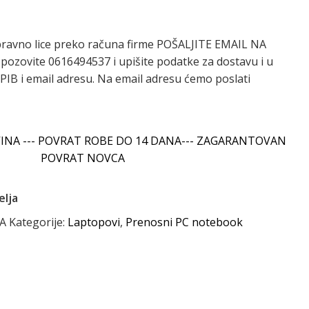
pravno lice preko računa firme POŠALJITE EMAIL NA
 pozovite 0616494537 i upišite podatke za dostavu i u
IB i email adresu. Na email adresu ćemo poslati
INA --- POVRAT ROBE DO 14 DANA--- ZAGARANTOVAN
POVRAT NOVCA
elja
YA
Kategorije:
Laptopovi
,
Prenosni PC notebook