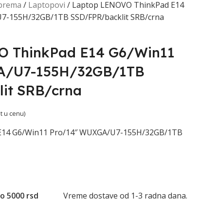
oprema
Laptopovi
Laptop LENOVO ThinkPad E14
7-155H/32GB/1TB SSD/FPR/backlit SRB/crna
O ThinkPad E14 G6/Win11
A/U7-155H/32GB/1TB
it SRB/crna
t u cenu)
E14 G6/Win11 Pro/14″ WUXGA/U7-155H/32GB/1TB
o 5000 rsd
Vreme dostave od 1-3 radna dana.