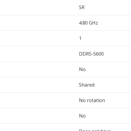
SR
4.80 GHz
1
DDR5-5600
No
Shared
No rotation
No