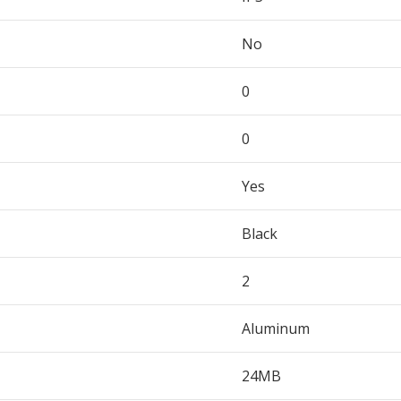
No
0
0
Yes
Black
2
Aluminum
24MB