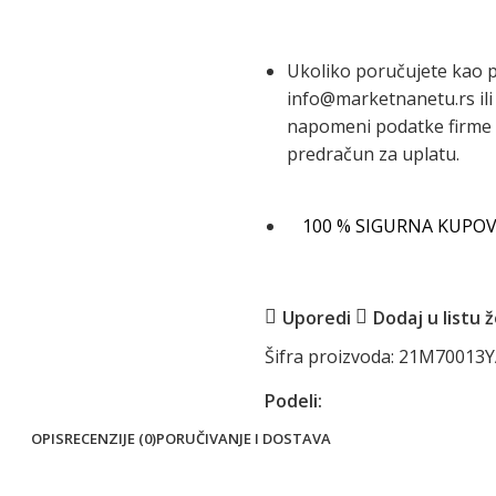
Ukoliko poručujete kao 
info@marketnanetu.rs ili
napomeni podatke firme P
predračun za uplatu.
100 % SIGURNA KUPOV
Uporedi
Dodaj u listu ž
Šifra proizvoda:
21M70013
Podeli:
OPIS
RECENZIJE (0)
PORUČIVANJE I DOSTAVA