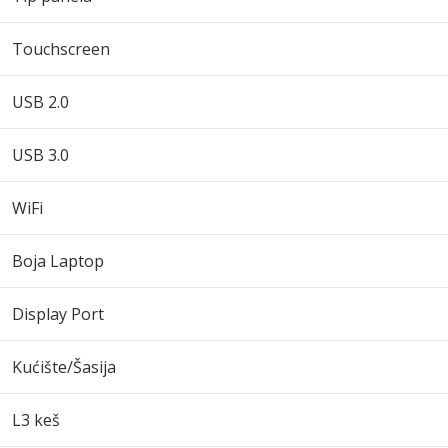
Touchscreen
USB 2.0
USB 3.0
WiFi
Boja Laptop
Display Port
Kućište/Šasija
L3 keš