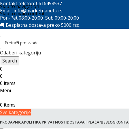
Kontakt telefon: 0616494537
Skip to navigation
Email:
info@marketnanetu.rs
Skip to main content
Pon-Pet 08:00-20:00 Sub 09:00-20:00
🚚 Besplatna dostava preko 5000 rsd.
Odaberi kategoriju
Search
0
0
0
items
Meni
0
items
Sve kategorije
PRODAVNICA
POLITIKA PRIVATNOSTI
DOSTAVA I PLAĆANJE
BLOG
KONTA