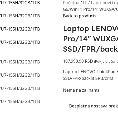
Početna
IT
Laptopovi i 
G6/Win11 Pro/14″ WUXGA/U
Back to products
Laptop LENOV
Pro/14″ WUXG
SSD/FPR/backl
187.990,90
RSD
(Pdv je uračuna
Laptop LENOVO ThinkPad 
SSD/FPR/backlit SRB/crna
Nema na zalihama
Besplatna dostava prek