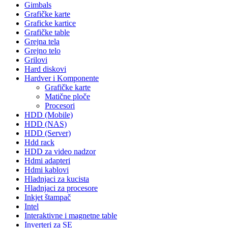
Gimbals
Grafičke karte
Graficke kartice
Grafičke table
Grejna tela
Grejno telo
Grilovi
Hard diskovi
Hardver i Komponente
Grafičke karte
Matične ploče
Procesori
HDD (Mobile)
HDD (NAS)
HDD (Server)
Hdd rack
HDD za video nadzor
Hdmi adapteri
Hdmi kablovi
Hladnjaci za kucista
Hladnjaci za procesore
Inkjet štampač
Intel
Interaktivne i magnetne table
Inverteri za SE