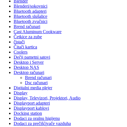
Blender
Blenderi/sokovnici
Bluetooth adapteri
Bluetooth slušalice
Bluetooth zvučnici
Brend računari
Cast Aluminum Cookware
Četkice za zube
čistači
Čitači kartica
Coolers
Dečji pametni satovi
Desktop i Server
Desktop NAS
Desktop računari
Brend računari
Dsc računari
Digitalni media plejer
Display
Display, Televizori, Projektori, Audio
Displayport adapteri
Displayport kablovi
Docking station
Dodaci za oralnu higijenu
Dodaci za prečišćivače vazduha