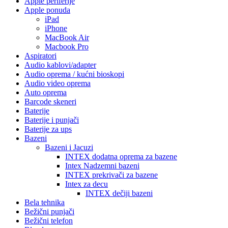
Apple periferije
Apple ponuda
iPad
iPhone
MacBook Air
Macbook Pro
Aspiratori
Audio kablovi/adapter
Audio oprema / kućni bioskopi
Audio video oprema
Auto oprema
Barcode skeneri
Baterije
Baterije i punjači
Baterije za ups
Bazeni
Bazeni i Jacuzi
INTEX dodatna oprema za bazene
Intex Nadzemni bazeni
INTEX prekrivači za bazene
Intex za decu
INTEX dečiji bazeni
Bela tehnika
Bežični punjači
Bežični telefon