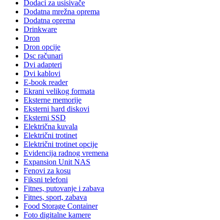
Dodaci za usisivače
Dodatna mrežna oprema
Dodatna oprema
Drinkware
Dron
Dron opcije
Dsc računari
Dvi adapteri
Dvi kablovi
E-book reader
Ekrani velikog formata
Eksterne memorije
Eksterni hard diskovi
Eksterni SSD
Električna kuvala
Električni trotinet
Električni trotinet opcije
Evidencija radnog vremena
Expansion Unit NAS
Fenovi za kosu
Fiksni telefoni
Fitnes, putovanje i zabava
Fitnes, sport, zabava
Food Storage Container
Foto digitalne kamere