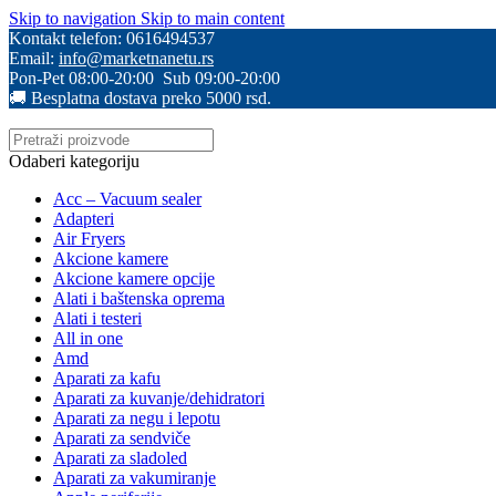
Skip to navigation
Skip to main content
Kontakt telefon: 0616494537
Email:
info@marketnanetu.rs
Pon-Pet 08:00-20:00 Sub 09:00-20:00
🚚 Besplatna dostava preko 5000 rsd.
Odaberi kategoriju
Acc – Vacuum sealer
Adapteri
Air Fryers
Akcione kamere
Akcione kamere opcije
Alati i baštenska oprema
Alati i testeri
All in one
Amd
Aparati za kafu
Aparati za kuvanje/dehidratori
Aparati za negu i lepotu
Aparati za sendviče
Aparati za sladoled
Aparati za vakumiranje