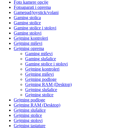
Foto kamere opcije
Fotoaparati i oprema
Gamepad/joystick/volani
Gaming stolica
Gaming stolice
Gaming stolice i stolovi
Gaming stolovi
Gejming kontroleri
Gejming miševi
Gejming oprema
Gaming miševi
Gaming slušalice
Gaming stolice i stolovi
Gejming kontroleri
Gejming miševi
Gejming podloge
Gejming RAM (Desktop)
Gejming slušalice
Gejming stolice
Gejming podloge
Gejming RAM (Desktop)
Gejming slušalice
Gejming stolice
Gejming stolovi
Gejming tastature