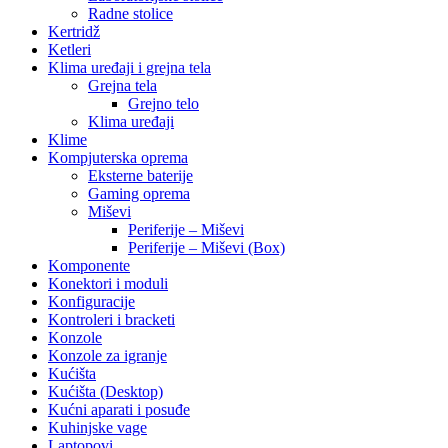
Radne stolice
Kertridž
Ketleri
Klima uređaji i grejna tela
Grejna tela
Grejno telo
Klima uređaji
Klime
Kompjuterska oprema
Eksterne baterije
Gaming oprema
Miševi
Periferije – Miševi
Periferije – Miševi (Box)
Komponente
Konektori i moduli
Konfiguracije
Kontroleri i bracketi
Konzole
Konzole za igranje
Kućišta
Kućišta (Desktop)
Kućni aparati i posuđe
Kuhinjske vage
Laptopovi