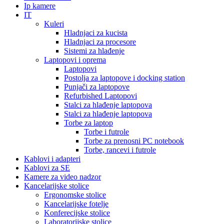
Ip kamere
IT
Kuleri
Hladnjaci za kucista
Hladnjaci za procesore
Sistemi za hlađenje
Laptopovi i oprema
Laptopovi
Postolja za laptopove i docking station
Punjači za laptopove
Refurbished Laptopovi
Stalci za hlađenje laptopova
Stalci za hlađenje laptopova
Torbe za laptop
Torbe i futrole
Torbe za prenosni PC notebook
Torbe, rancevi i futrole
Kablovi i adapteri
Kablovi za SE
Kamere za video nadzor
Kancelarijske stolice
Ergonomske stolice
Kancelarijske fotelje
Konferecijske stolice
Laboratorijske stolice