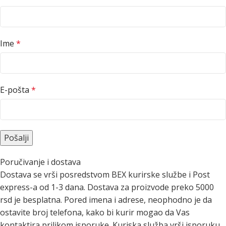
Ime
*
E-pošta
*
Poručivanje i dostava
Dostava se vrši posredstvom BEX kurirske službe i Post
express-a od 1-3 dana. Dostava za proizvode preko 5000
rsd je besplatna. Pored imena i adrese, neophodno je da
ostavite broj telefona, kako bi kurir mogao da Vas
kontaktira prilikom isporuke. Kuriska služba vrši isporuku