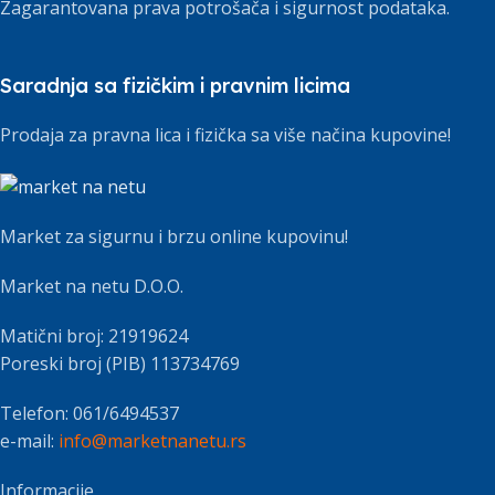
Zagarantovana prava potrošača i sigurnost podataka.
Saradnja sa fizičkim i pravnim licima
Prodaja za pravna lica i fizička sa više načina kupovine!
Market za sigurnu i brzu online kupovinu!
Market na netu D.O.O.
Matični broj: 21919624
Poreski broj (PIB) 113734769
Telefon: 061/6494537
e-mail:
info@marketnanetu.rs
Informacije