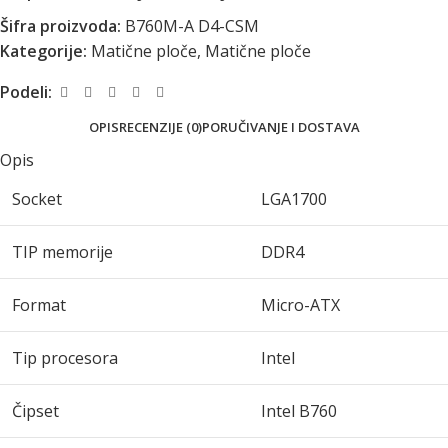
Šifra proizvoda:
B760M-A D4-CSM
Kategorije:
Matične ploče
,
Matične ploče
Podeli:
OPIS
RECENZIJE (0)
PORUČIVANJE I DOSTAVA
Opis
Socket
LGA1700
TIP memorije
DDR4
Format
Micro-ATX
Tip procesora
Intel
Čipset
Intel B760