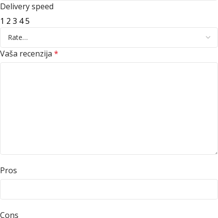
Delivery speed
1
2
3
4
5
Vaša recenzija
*
Pros
Cons