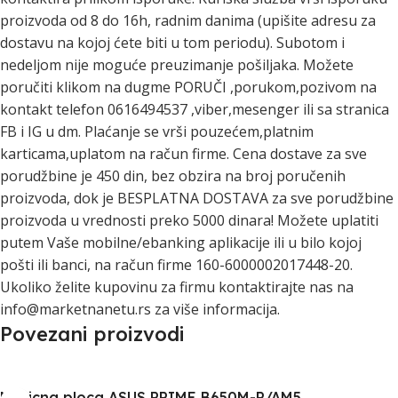
proizvoda od 8 do 16h, radnim danima (upišite adresu za
dostavu na kojoj ćete biti u tom periodu). Subotom i
nedeljom nije moguće preuzimanje pošiljaka. Možete
poručiti klikom na dugme PORUČI ,porukom,pozivom na
kontakt telefon 0616494537 ,viber,mesenger ili sa stranica
FB i IG u dm. Plaćanje se vrši pouzećem,platnim
karticama,uplatom na račun firme. Cena dostave za sve
porudžbine je 450 din, bez obzira na broj poručenih
proizvoda, dok je BESPLATNA DOSTAVA za sve porudžbine
proizvoda u vrednosti preko 5000 dinara! Možete uplatiti
putem Vaše mobilne/ebanking aplikacije ili u bilo kojoj
pošti ili banci, na račun firme 160-6000002017448-20.
Ukoliko želite kupovinu za firmu kontaktirajte nas na
info@marketnanetu.rs za više informacija.
Povezani proizvodi
Maticna ploca ASUS PRIME B650M-R/AM5