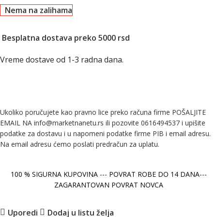
Nema na zalihama
Besplatna dostava preko 5000 rsd
Vreme dostave od 1-3 radna dana.
Ukoliko poručujete kao pravno lice preko računa firme POŠALJITE
EMAIL NA info@marketnanetu.rs ili pozovite 0616494537 i upišite
podatke za dostavu i u napomeni podatke firme PIB i email adresu.
Na email adresu ćemo poslati predračun za uplatu.
100 % SIGURNA KUPOVINA --- POVRAT ROBE DO 14 DANA---
ZAGARANTOVAN POVRAT NOVCA
Uporedi
Dodaj u listu želja