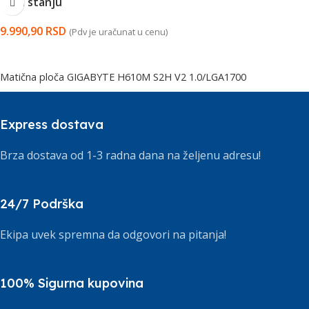
Na stanju
9.990,90
RSD
(Pdv je uračunat u cenu)
DODAJ U KORPU
Matična ploča GIGABYTE H610M S2H V2 1.0/LGA1700
Express dostava
Brza dostava od 1-3 radna dana na željenu adresu!
24/7 Podrška
Ekipa uvek spremna da odgovori na pitanja!
100% Sigurna kupovina