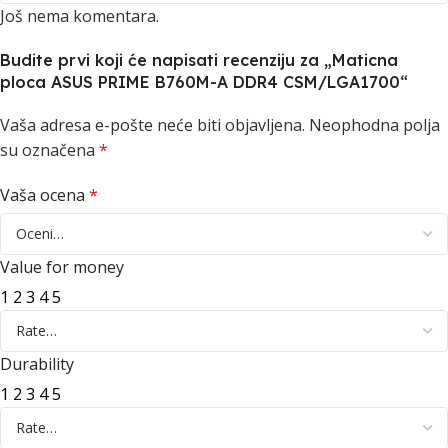
Još nema komentara.
Budite prvi koji će napisati recenziju za „Maticna
ploca ASUS PRIME B760M-A DDR4 CSM/LGA1700“
Vaša adresa e-pošte neće biti objavljena.
Neophodna polja
su označena
*
Vaša ocena
*
Value for money
1
2
3
4
5
Durability
1
2
3
4
5