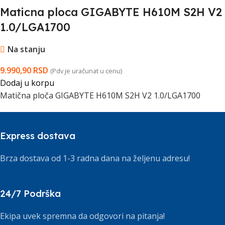
Maticna ploca GIGABYTE H610M S2H V2
1.0/LGA1700
Na stanju
9.990,90
RSD
(Pdv je uračunat u cenu)
Dodaj u korpu
Matična ploča GIGABYTE H610M S2H V2 1.0/LGA1700
Express dostava
Brza dostava od 1-3 radna dana na željenu adresu!
24/7 Podrška
Ekipa uvek spremna da odgovori na pitanja!