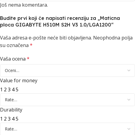
Još nema komentara.
Budite prvi koji će napisati recenziju za „Maticna
ploca GIGABYTE H510M S2H V3 1.0/LGA1200“
Vaša adresa e-pošte neće biti objavljena.
Neophodna polja
su označena
*
Vaša ocena
*
Value for money
1
2
3
4
5
Durability
1
2
3
4
5