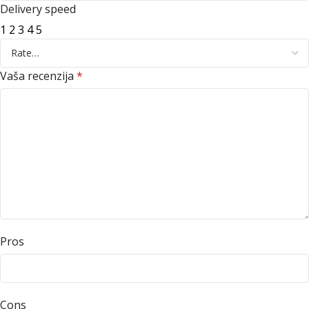
Delivery speed
1
2
3
4
5
Vaša recenzija
*
Pros
Cons