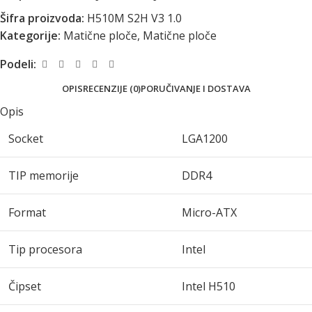
Šifra proizvoda:
H510M S2H V3 1.0
Kategorije:
Matične ploče
,
Matične ploče
Podeli:
OPIS
RECENZIJE (0)
PORUČIVANJE I DOSTAVA
Opis
Socket
LGA1200
TIP memorije
DDR4
Format
Micro-ATX
Tip procesora
Intel
Čipset
Intel H510