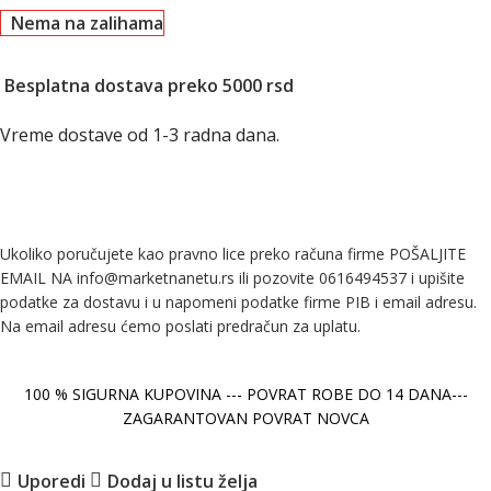
Nema na zalihama
Besplatna dostava preko 5000 rsd
Vreme dostave od 1-3 radna dana.
Ukoliko poručujete kao pravno lice preko računa firme POŠALJITE
EMAIL NA info@marketnanetu.rs ili pozovite 0616494537 i upišite
podatke za dostavu i u napomeni podatke firme PIB i email adresu.
Na email adresu ćemo poslati predračun za uplatu.
100 % SIGURNA KUPOVINA --- POVRAT ROBE DO 14 DANA---
ZAGARANTOVAN POVRAT NOVCA
Uporedi
Dodaj u listu želja