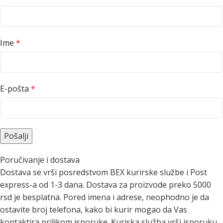
Ime
*
E-pošta
*
Poručivanje i dostava
Dostava se vrši posredstvom BEX kurirske službe i Post
express-a od 1-3 dana. Dostava za proizvode preko 5000
rsd je besplatna. Pored imena i adrese, neophodno je da
ostavite broj telefona, kako bi kurir mogao da Vas
kontaktira prilikom isporuke. Kuriska služba vrši isporuku