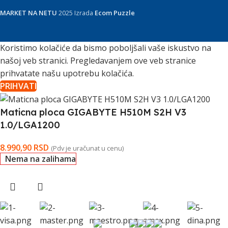
MARKET NA NETU
2025 Izrada
Ecom Puzzle
Koristimo kolačiće da bismo poboljšali vaše iskustvo na
našoj veb stranici. Pregledavanjem ove veb stranice
prihvatate našu upotrebu kolačića.
PRIHVATI
Maticna ploca GIGABYTE H510M S2H V3
1.0/LGA1200
8.990,90
RSD
(Pdv je uračunat u cenu)
Nema na zalihama