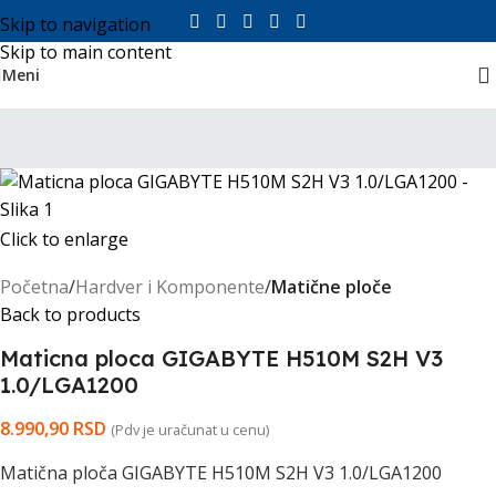
Skip to navigation
Skip to main content
Meni
Click to enlarge
Početna
Hardver i Komponente
Matične ploče
Back to products
Maticna ploca GIGABYTE H510M S2H V3
1.0/LGA1200
8.990,90
RSD
(Pdv je uračunat u cenu)
Matična ploča GIGABYTE H510M S2H V3 1.0/LGA1200