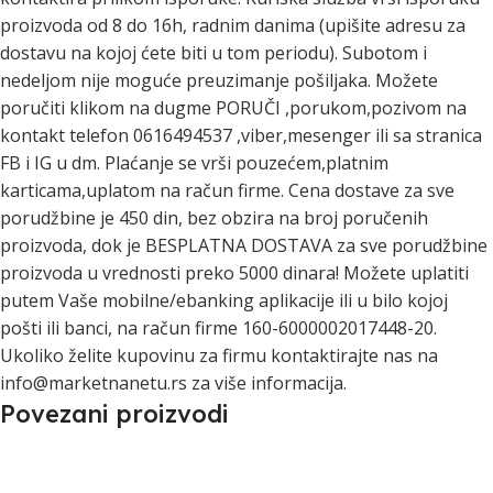
proizvoda od 8 do 16h, radnim danima (upišite adresu za
dostavu na kojoj ćete biti u tom periodu). Subotom i
nedeljom nije moguće preuzimanje pošiljaka. Možete
poručiti klikom na dugme PORUČI ,porukom,pozivom na
kontakt telefon 0616494537 ,viber,mesenger ili sa stranica
FB i IG u dm. Plaćanje se vrši pouzećem,platnim
karticama,uplatom na račun firme. Cena dostave za sve
porudžbine je 450 din, bez obzira na broj poručenih
proizvoda, dok je BESPLATNA DOSTAVA za sve porudžbine
proizvoda u vrednosti preko 5000 dinara! Možete uplatiti
putem Vaše mobilne/ebanking aplikacije ili u bilo kojoj
pošti ili banci, na račun firme 160-6000002017448-20.
Ukoliko želite kupovinu za firmu kontaktirajte nas na
info@marketnanetu.rs za više informacija.
Povezani proizvodi