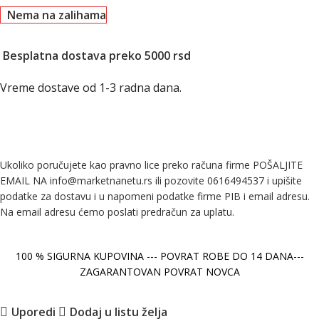
Nema na zalihama
Besplatna dostava preko 5000 rsd
Vreme dostave od 1-3 radna dana.
Ukoliko poručujete kao pravno lice preko računa firme POŠALJITE
EMAIL NA info@marketnanetu.rs ili pozovite 0616494537 i upišite
podatke za dostavu i u napomeni podatke firme PIB i email adresu.
Na email adresu ćemo poslati predračun za uplatu.
100 % SIGURNA KUPOVINA --- POVRAT ROBE DO 14 DANA---
ZAGARANTOVAN POVRAT NOVCA
Uporedi
Dodaj u listu želja