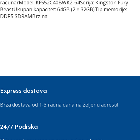
računarModel: KF552C40BWK2-64Serija: Kingston Fury
BeastUkupan kapacitet: 64GB (2 × 32GB)Tip memorije:
DDR5 SDRAMBrzina:
Express dostava
Brza dostava od 1-3 radna dana na željenu adresu!
24/7 Podrška