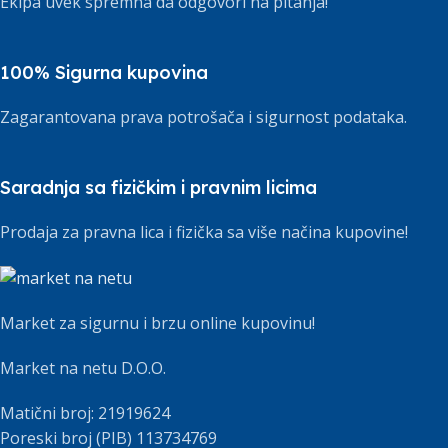
Ekipa uvek spremna da odgovori na pitanja!
100% Sigurna kupovina
Zagarantovana prava potrošača i sigurnost podataka.
Saradnja sa fizičkim i pravnim licima
Prodaja za pravna lica i fizička sa više načina kupovine!
Market za sigurnu i brzu online kupovinu!
Market na netu D.O.O.
Matični broj: 21919624
Poreski broj (PIB) 113734769