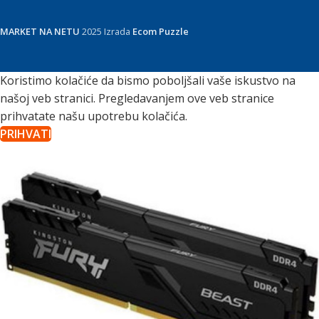
MARKET NA NETU
2025 Izrada
Ecom Puzzle
Koristimo kolačiće da bismo poboljšali vaše iskustvo na
našoj veb stranici. Pregledavanjem ove veb stranice
prihvatate našu upotrebu kolačića.
PRIHVATI