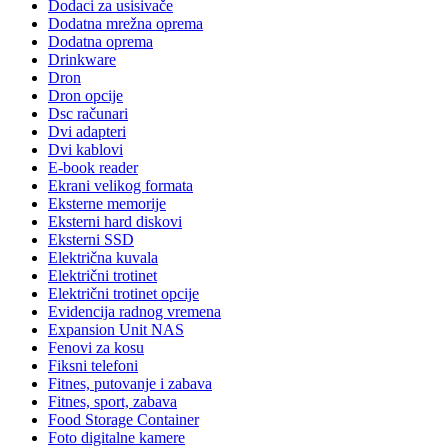
Dodaci za usisivače
Dodatna mrežna oprema
Dodatna oprema
Drinkware
Dron
Dron opcije
Dsc računari
Dvi adapteri
Dvi kablovi
E-book reader
Ekrani velikog formata
Eksterne memorije
Eksterni hard diskovi
Eksterni SSD
Električna kuvala
Električni trotinet
Električni trotinet opcije
Evidencija radnog vremena
Expansion Unit NAS
Fenovi za kosu
Fiksni telefoni
Fitnes, putovanje i zabava
Fitnes, sport, zabava
Food Storage Container
Foto digitalne kamere