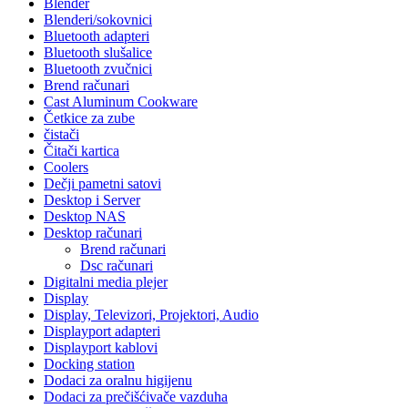
Blender
Blenderi/sokovnici
Bluetooth adapteri
Bluetooth slušalice
Bluetooth zvučnici
Brend računari
Cast Aluminum Cookware
Četkice za zube
čistači
Čitači kartica
Coolers
Dečji pametni satovi
Desktop i Server
Desktop NAS
Desktop računari
Brend računari
Dsc računari
Digitalni media plejer
Display
Display, Televizori, Projektori, Audio
Displayport adapteri
Displayport kablovi
Docking station
Dodaci za oralnu higijenu
Dodaci za prečišćivače vazduha