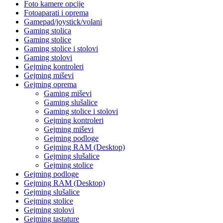
Foto kamere opcije
Fotoaparati i oprema
Gamepad/joystick/volani
Gaming stolica
Gaming stolice
Gaming stolice i stolovi
Gaming stolovi
Gejming kontroleri
Gejming miševi
Gejming oprema
Gaming miševi
Gaming slušalice
Gaming stolice i stolovi
Gejming kontroleri
Gejming miševi
Gejming podloge
Gejming RAM (Desktop)
Gejming slušalice
Gejming stolice
Gejming podloge
Gejming RAM (Desktop)
Gejming slušalice
Gejming stolice
Gejming stolovi
Gejming tastature