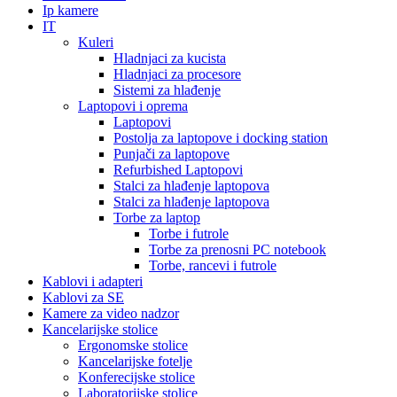
Ip kamere
IT
Kuleri
Hladnjaci za kucista
Hladnjaci za procesore
Sistemi za hlađenje
Laptopovi i oprema
Laptopovi
Postolja za laptopove i docking station
Punjači za laptopove
Refurbished Laptopovi
Stalci za hlađenje laptopova
Stalci za hlađenje laptopova
Torbe za laptop
Torbe i futrole
Torbe za prenosni PC notebook
Torbe, rancevi i futrole
Kablovi i adapteri
Kablovi za SE
Kamere za video nadzor
Kancelarijske stolice
Ergonomske stolice
Kancelarijske fotelje
Konferecijske stolice
Laboratorijske stolice