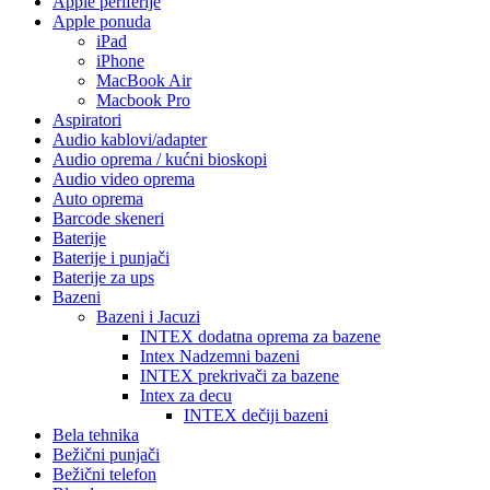
Apple periferije
Apple ponuda
iPad
iPhone
MacBook Air
Macbook Pro
Aspiratori
Audio kablovi/adapter
Audio oprema / kućni bioskopi
Audio video oprema
Auto oprema
Barcode skeneri
Baterije
Baterije i punjači
Baterije za ups
Bazeni
Bazeni i Jacuzi
INTEX dodatna oprema za bazene
Intex Nadzemni bazeni
INTEX prekrivači za bazene
Intex za decu
INTEX dečiji bazeni
Bela tehnika
Bežični punjači
Bežični telefon