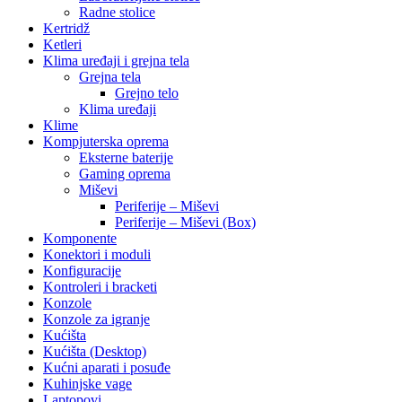
Radne stolice
Kertridž
Ketleri
Klima uređaji i grejna tela
Grejna tela
Grejno telo
Klima uređaji
Klime
Kompjuterska oprema
Eksterne baterije
Gaming oprema
Miševi
Periferije – Miševi
Periferije – Miševi (Box)
Komponente
Konektori i moduli
Konfiguracije
Kontroleri i bracketi
Konzole
Konzole za igranje
Kućišta
Kućišta (Desktop)
Kućni aparati i posuđe
Kuhinjske vage
Laptopovi