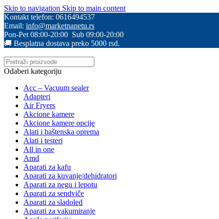
Skip to navigation
Skip to main content
Kontakt telefon: 0616494537
Email:
info@marketnanetu.rs
Pon-Pet 08:00-20:00 Sub 09:00-20:00
🚚 Besplatna dostava preko 5000 rsd.
Odaberi kategoriju
Acc – Vacuum sealer
Adapteri
Air Fryers
Akcione kamere
Akcione kamere opcije
Alati i baštenska oprema
Alati i testeri
All in one
Amd
Aparati za kafu
Aparati za kuvanje/dehidratori
Aparati za negu i lepotu
Aparati za sendviče
Aparati za sladoled
Aparati za vakumiranje