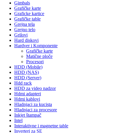
Gimbals
Grafičke karte
Graficke kartice
Grafičke table
Grejna tela
Grejno telo
Grilovi
Hard diskovi
Hardver i Komponente
Grafičke karte
Matične ploče
Procesori
HDD (Mobile)
HDD (NAS)
HDD (Server)
Hdd rack
HDD za video nadzor
Hdmi adapteri
Hdmi kablovi
Hladnjaci za kucista
Hladnjaci za procesore
Inkjet štampač
Intel
Interaktivne i magnetne table
Inverteri za SE