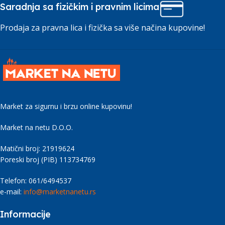
Saradnja sa fizičkim i pravnim licima
Prodaja za pravna lica i fizička sa više načina kupovine!
Market za sigurnu i brzu online kupovinu!
Market na netu D.O.O.
Matični broj: 21919624
Poreski broj (PIB) 113734769
Telefon: 061/6494537
e-mail:
info@marketnanetu.rs
Informacije