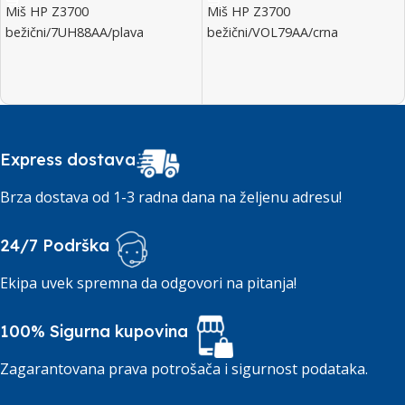
Miš HP Z3700
Miš HP Z3700
bežični/7UH88AA/plava
bežični/VOL79AA/crna
Express dostava
Brza dostava od 1-3 radna dana na željenu adresu!
24/7 Podrška
Ekipa uvek spremna da odgovori na pitanja!
100% Sigurna kupovina
Zagarantovana prava potrošača i sigurnost podataka.