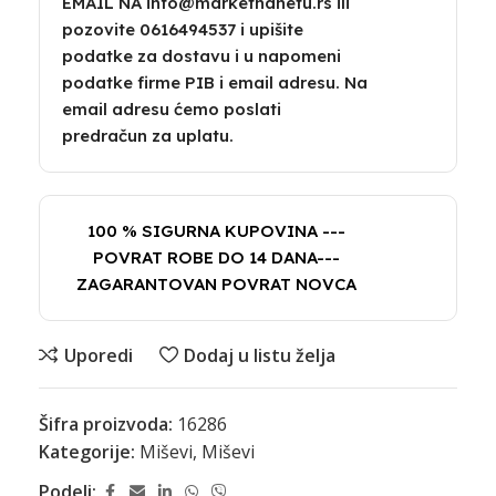
EMAIL NA info@marketnanetu.rs ili
pozovite 0616494537 i upišite
podatke za dostavu i u napomeni
podatke firme PIB i email adresu. Na
email adresu ćemo poslati
predračun za uplatu.
100 % SIGURNA KUPOVINA ---
POVRAT ROBE DO 14 DANA---
ZAGARANTOVAN POVRAT NOVCA
Uporedi
Dodaj u listu želja
Šifra proizvoda:
16286
Kategorije:
Miševi
,
Miševi
Podeli: