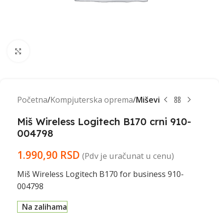
Click to enlarge
Početna
Kompjuterska oprema
Miševi
Miš Wireless Logitech B170 crni 910-
004798
1.990,90
RSD
(Pdv je uračunat u cenu)
Miš Wireless Logitech B170 for business 910-
004798
Na zalihama