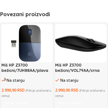
Povezani proizvodi
Miš HP Z3700
Miš HP Z3700
bežicni/7UH88AA/plava
bežicni/VOL79AA/crna
Na stanju
Na stanju
2.990,90
RSD
2.990,90
RSD
(Pdv je uračunat u
(Pdv je uračunat u
cenu)
cenu)
DODAJ U KORPU
DODAJ U KORPU