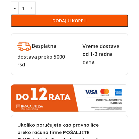
DODAJ U KORPU
Besplatna
Vreme dostave
od 1-3 radna
dostava preko 5000
dana.
rsd
Ukoliko poručujete kao pravno lice
preko računa firme POŠALJITE