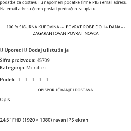
podatke za dostavu i u napomeni podatke firme PIB i email adresu.
Na email adresu ćemo poslati predračun za uplatu.
100 % SIGURNA KUPOVINA --- POVRAT ROBE DO 14 DANA---
ZAGARANTOVAN POVRAT NOVCA
Uporedi
Dodaj u listu želja
Šifra proizvoda:
45709
Kategorija:
Monitori
Podeli:
OPIS
PORUČIVANJE I DOSTAVA
Opis
24,5″ FHD (1920 × 1080) ravan IPS ekran