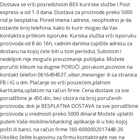
Dostava se vrši posredstvom BEX kurirske službe i Post
express-a od 1-3 dana. Dostava za proizvode preko 5000
rsd je besplatna. Pored imena i adrese, neophodno je da
ostavite broj telefona, kako bi kurir mogao da Vas
kontaktira prilikom isporuke. Kuriska služba vrši isporuku
proizvoda od 8 do 16h, radnim danima (upišite adresu za
dostavu na kojoj ćete biti u tom periodu). Subotom i
nedeljom nije moguće preuzimanje pošiljaka. Možete
poručiti klikom na dugme PORUČI ,porukom,pozivom na
kontakt telefon 0616494537 ,viber,mesenger ili sa stranica
FB i IG u dm. Plaćanje se vrši pouzećem,platnim
karticama,uplatom na račun firme. Cena dostave za sve
porudžbine je 450 din, bez obzira na broj poručenih
proizvoda, dok je BESPLATNA DOSTAVA za sve porudžbine
proizvoda u vrednosti preko 5000 dinara! Možete uplatiti
putem Vaše mobilne/ebanking aplikacije ili u bilo kojoj
pošti ili banci, na račun firme 160-6000002017448-20.
Ukoliko želite kupovinu za firmu kontaktirajte nas na