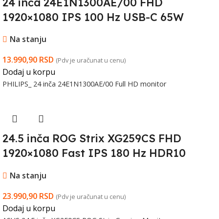
24 inča 24E1N1300AE/00 FHD
1920×1080 IPS 100 Hz USB-C 65W
monitor
Na stanju
13.990,90
RSD
(Pdv je uračunat u cenu)
Dodaj u korpu
PHILIPS_ 24 inča 24E1N1300AE/00 Full HD monitor
24.5 inča ROG Strix XG259CS FHD
1920×1080 Fast IPS 180 Hz HDR10
gaming monitor
Na stanju
23.990,90
RSD
(Pdv je uračunat u cenu)
Dodaj u korpu