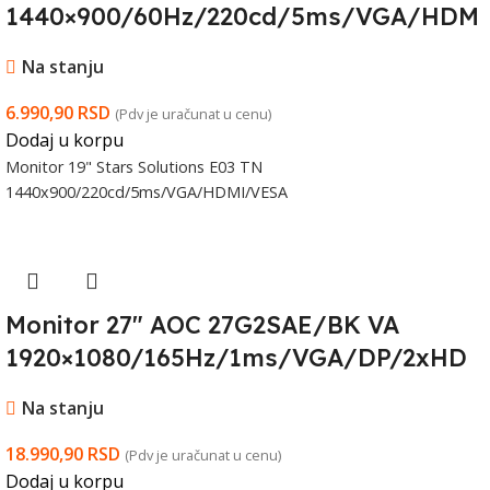
1440×900/60Hz/220cd/5ms/VGA/HDM
I/VESA
Na stanju
6.990,90
RSD
(Pdv je uračunat u cenu)
Dodaj u korpu
Monitor 19" Stars Solutions E03 TN
1440x900/220cd/5ms/VGA/HDMI/VESA
Monitor 27″ AOC 27G2SAE/BK VA
1920×1080/165Hz/1ms/VGA/DP/2xHD
MI/zvučnici
Na stanju
18.990,90
RSD
(Pdv je uračunat u cenu)
Dodaj u korpu