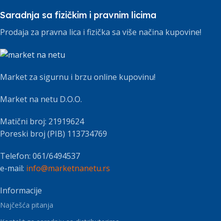
Saradnja sa fizičkim i pravnim licima
Prodaja za pravna lica i fizička sa više načina kupovine!
Market za sigurnu i brzu online kupovinu!
Market na netu D.O.O.
Matični broj: 21919624
Poreski broj (PIB) 113734769
Telefon: 061/6494537
e-mail:
info@marketnanetu.rs
Informacije
Najčešća pitanja