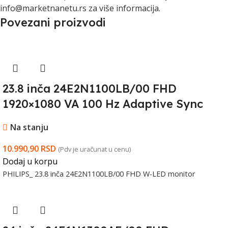
info@marketnanetu.rs za više informacija.
Povezani proizvodi
23.8 inča 24E2N1100LB/00 FHD
1920×1080 VA 100 Hz Adaptive Sync
monitor
Na stanju
10.990,90
RSD
(Pdv je uračunat u cenu)
Dodaj u korpu
PHILIPS_ 23.8 inča 24E2N1100LB/00 FHD W-LED monitor