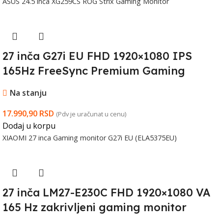
ASUS 24.5 inča XG259CS ROG Strix Gaming Monitor
27 inča G27i EU FHD 1920×1080 IPS
165Hz FreeSync Premium Gaming
monitor (ELA5375EU)
Na stanju
17.990,90
RSD
(Pdv je uračunat u cenu)
Dodaj u korpu
XIAOMI 27 inca Gaming monitor G27i EU (ELA5375EU)
27 inča LM27-E230C FHD 1920×1080 VA
165 Hz zakrivljeni gaming monitor