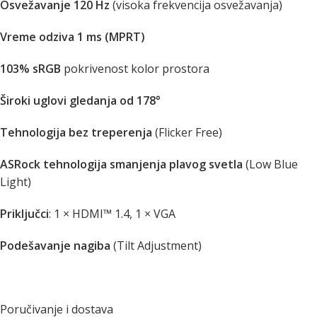
Osvežavanje 120 Hz
(visoka frekvencija osvežavanja)
Vreme odziva 1 ms (MPRT)
103% sRGB
pokrivenost kolor prostora
Široki uglovi gledanja od 178°
Tehnologija bez treperenja
(Flicker Free)
ASRock tehnologija smanjenja plavog svetla
(Low Blue
Light)
Priključci
: 1 × HDMI™ 1.4, 1 × VGA
Podešavanje nagiba
(Tilt Adjustment)
Poručivanje i dostava