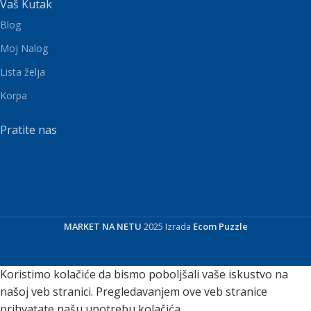
Vaš Kutak
Blog
Moj Nalog
Lista želja
Korpa
Pratite nas
MARKET NA NETU
2025 Izrada
Ecom Puzzle
Koristimo kolačiće da bismo poboljšali vaše iskustvo na
našoj veb stranici. Pregledavanjem ove veb stranice
prihvatate našu upotrebu kolačića.