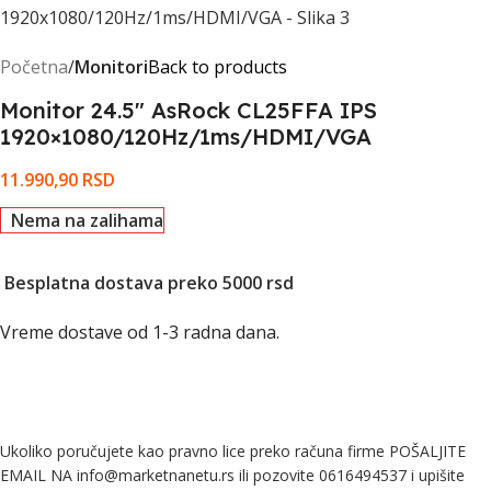
Početna
Monitori
Back to products
Monitor 24.5″ AsRock CL25FFA IPS
1920×1080/120Hz/1ms/HDMI/VGA
11.990,90
RSD
Nema na zalihama
Besplatna dostava preko 5000 rsd
Vreme dostave od 1-3 radna dana.
Ukoliko poručujete kao pravno lice preko računa firme POŠALJITE
EMAIL NA info@marketnanetu.rs ili pozovite 0616494537 i upišite