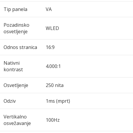
Tip panela
VA
Pozadinsko
WLED
osvetljenje
Odnos stranica
16:9
Nativni
4.000:1
kontrast
Osvetljenje
250 nita
Odziv
1ms (mprt)
Vertikalno
100Hz
osvežavanje