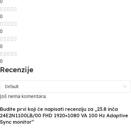
0
0
0
0
0
Recenzije
Još nema komentara.
Budite prvi koji će napisati recenziju za „23.8 inča
24E2N1100LB/00 FHD 1920×1080 VA 100 Hz Adaptive
Sync monitor“