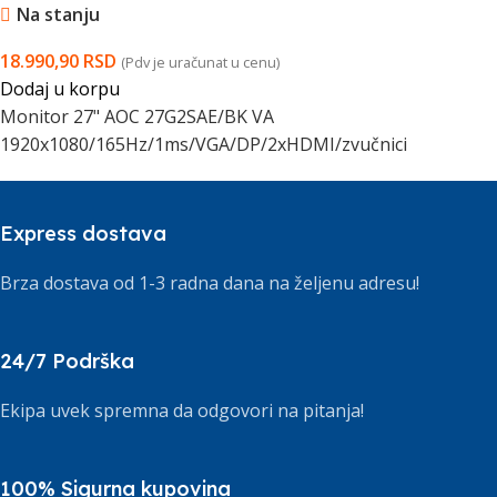
Na stanju
18.990,90
RSD
(Pdv je uračunat u cenu)
Dodaj u korpu
Monitor 27" AOC 27G2SAE/BK VA
1920x1080/165Hz/1ms/VGA/DP/2xHDMI/zvučnici
Express dostava
Brza dostava od 1-3 radna dana na željenu adresu!
24/7 Podrška
Ekipa uvek spremna da odgovori na pitanja!
100% Sigurna kupovina