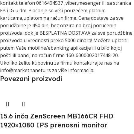
kontakt telefon 0616494537 ,viber,mesenger ili sa stranica
FB i IG u dm. Plaćanje se vrši pouzećem,platnim
karticama,uplatom na račun firme. Cena dostave za sve
porudžbine je 450 din, bez obzira na broj poručenih
proizvoda, dok je BESPLATNA DOSTAVA za sve porudžbine
proizvoda u vrednosti preko 5000 dinara! Možete uplatiti
putem Vaše mobilne/ebanking aplikacije ili u bilo kojoj
pošti ili banci, na račun firme 160-6000002017448-20.
Ukoliko želite kupovinu za firmu kontaktirajte nas na
info@marketnanetu.rs za više informacija.
Povezani proizvodi
15.6 inča ZenScreen MB166CR FHD
1920×1080 IPS prenosni monitor