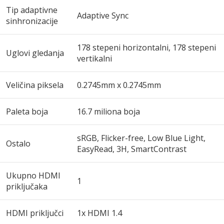
Tip adaptivne
Adaptive Sync
sinhronizacije
178 stepeni horizontalni, 178 stepeni
Uglovi gledanja
vertikalni
Veličina piksela
0.2745mm x 0.2745mm
Paleta boja
16.7 miliona boja
sRGB, Flicker-free, Low Blue Light,
Ostalo
EasyRead, 3H, SmartContrast
Ukupno HDMI
1
priključaka
HDMI priključci
1x HDMI 1.4