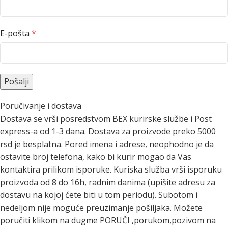
E-pošta
*
Poručivanje i dostava
Dostava se vrši posredstvom BEX kurirske službe i Post
express-a od 1-3 dana. Dostava za proizvode preko 5000
rsd je besplatna. Pored imena i adrese, neophodno je da
ostavite broj telefona, kako bi kurir mogao da Vas
kontaktira prilikom isporuke. Kuriska služba vrši isporuku
proizvoda od 8 do 16h, radnim danima (upišite adresu za
dostavu na kojoj ćete biti u tom periodu). Subotom i
nedeljom nije moguće preuzimanje pošiljaka. Možete
poručiti klikom na dugme PORUČI ,porukom,pozivom na