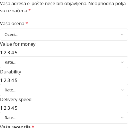
Vaša adresa e-pošte neće biti objavljena.
Neophodna polja
su označena
*
Vaša ocena
*
Value for money
1
2
3
4
5
Durability
1
2
3
4
5
Delivery speed
1
2
3
4
5
Vaša recenzija
*