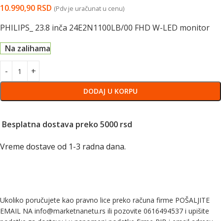
10.990,90
RSD
(Pdv je uračunat u cenu)
PHILIPS_ 23.8 inča 24E2N1100LB/00 FHD W-LED monitor
Na zalihama
DODAJ U KORPU
Besplatna dostava preko 5000 rsd
Vreme dostave od 1-3 radna dana.
Ukoliko poručujete kao pravno lice preko računa firme POŠALJITE
EMAIL NA info@marketnanetu.rs ili pozovite 0616494537 i upišite