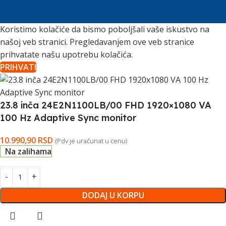
Koristimo kolačiće da bismo poboljšali vaše iskustvo na
našoj veb stranici. Pregledavanjem ove veb stranice
prihvatate našu upotrebu kolačića.
PRIHVATI
23.8 inča 24E2N1100LB/00 FHD 1920×1080 VA
100 Hz Adaptive Sync monitor
10.990,90
RSD
(Pdv je uračunat u cenu)
Na zalihama
DODAJ U KORPU