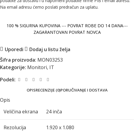
podatke za dostavu i u napomeni podatke firme PIB i email adresu.
Na email adresu ćemo poslati predračun za uplatu.
100 % SIGURNA KUPOVINA --- POVRAT ROBE DO 14 DANA---
ZAGARANTOVAN POVRAT NOVCA
Uporedi
Dodaj u listu želja
Šifra proizvoda:
MON03253
Kategorije:
Monitori
,
IT
Podeli:
OPIS
RECENZIJE (0)
PORUČIVANJE I DOSTAVA
Opis
Veličina ekrana
24 inča
Rezolucija
1.920 x 1.080