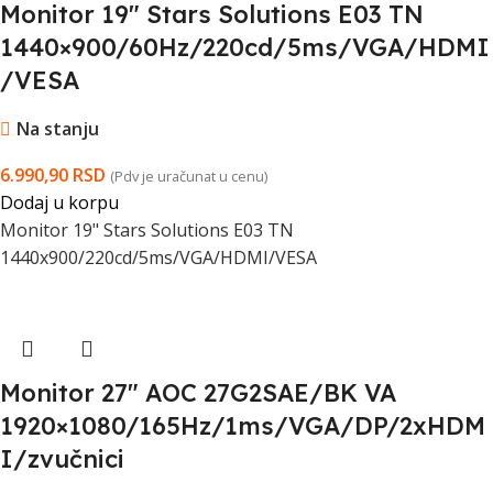
Monitor 19″ Stars Solutions E03 TN
1440×900/60Hz/220cd/5ms/VGA/HDMI
/VESA
Na stanju
6.990,90
RSD
(Pdv je uračunat u cenu)
Dodaj u korpu
Monitor 19" Stars Solutions E03 TN
1440x900/220cd/5ms/VGA/HDMI/VESA
Monitor 27″ AOC 27G2SAE/BK VA
1920×1080/165Hz/1ms/VGA/DP/2xHDM
I/zvučnici