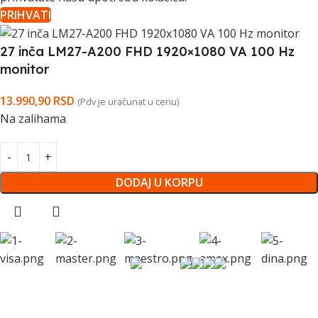
PRIHVATI
27 inča LM27-A200 FHD 1920×1080 VA 100 Hz
monitor
13.990,90
RSD
(Pdv je uračunat u cenu)
Na zalihama
DODAJ U KORPU