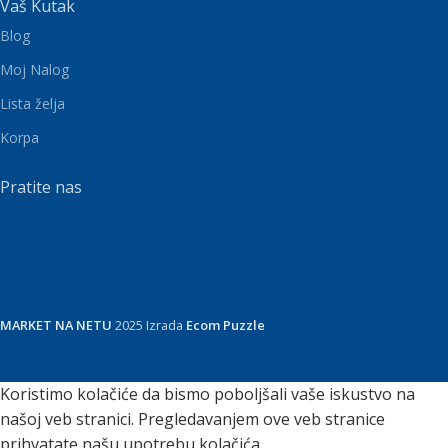
Vaš Kutak
Blog
Moj Nalog
Lista želja
Korpa
Pratite nas
MARKET NA NETU
2025 Izrada
Ecom Puzzle
Koristimo kolačiće da bismo poboljšali vaše iskustvo na
našoj veb stranici. Pregledavanjem ove veb stranice
prihvatate našu upotrebu kolačića.