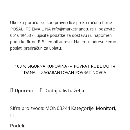
Ukoliko poručujete kao pravno lice preko računa firme
POŠALJITE EMAIL NA info@marketnanetu.rs ili pozovite
0616494537 i upišite podatke za dostavu i u napomeni
podatke firme PIB i email adresu. Na email adresu ćemo
poslati predračun za uplatu.
100 % SIGURNA KUPOVINA --- POVRAT ROBE DO 14
DANA--- ZAGARANTOVAN POVRAT NOVCA
Uporedi
Dodaj u listu želja
Šifra proizvoda:
MON03244
Kategorije:
Monitori
,
IT
Podeli: