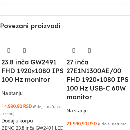
Povezani proizvodi
23.8 inča GW2491
27 inča
FHD 1920×1080 IPS
27E1N1300AE/00
100 Hz monitor
FHD 1920×1080 IPS
100 Hz USB-C 60W
Na stanju
monitor
14.990,90
RSD
(Pdv je uračunat
Na stanju
u cenu)
Dodaj u korpu
21.990,90
RSD
(Pdv je uračunat
BENQ 23.8 inča GW2491 LED