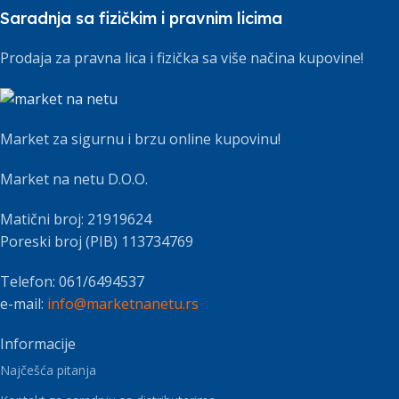
Saradnja sa fizičkim i pravnim licima
Prodaja za pravna lica i fizička sa više načina kupovine!
Market za sigurnu i brzu online kupovinu!
Market na netu D.O.O.
Matični broj: 21919624
Poreski broj (PIB) 113734769
Telefon: 061/6494537
e-mail:
info@marketnanetu.rs
Informacije
Najčešća pitanja