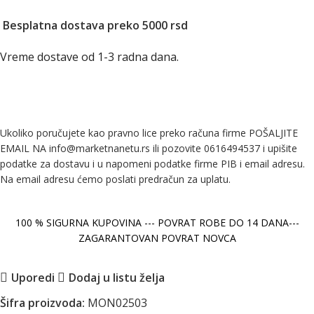
Besplatna dostava preko 5000 rsd
Vreme dostave od 1-3 radna dana.
Ukoliko poručujete kao pravno lice preko računa firme POŠALJITE
EMAIL NA info@marketnanetu.rs ili pozovite 0616494537 i upišite
podatke za dostavu i u napomeni podatke firme PIB i email adresu.
Na email adresu ćemo poslati predračun za uplatu.
100 % SIGURNA KUPOVINA --- POVRAT ROBE DO 14 DANA---
ZAGARANTOVAN POVRAT NOVCA
Uporedi
Dodaj u listu želja
Šifra proizvoda:
MON02503