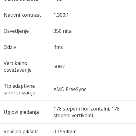
Nativni kontrast
1.300:1
Osvetljenje
350 nita
Odziv
4ms
Vertikalno
60Hz
osvežavanje
Tip adaptivne
AMD FreeSync
sinhronizacije
178 stepeni horizontalni, 178
Uglovi gledanja
stepeni vertikalni
Veličina piksela
0.1554mm