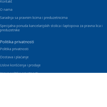
Kontakt
O nama
Saradnja sa pravnim licima i preduzetnicima
Specijalna ponuda kancelarijskih stolica i laptopova za pravna lica i
preduzetnike
Politika privatnosti
Politika privatnosti
Dostava i plaćanje
Uslovi korišćenja i prodaje
Izjava politike privatnosti
Politika kolačića
Kupovina na rate karticama Banca Intesa
Vaš Kutak