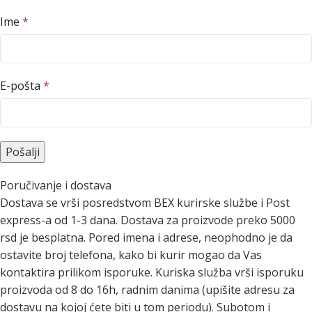
Ime
*
E-pošta
*
Poručivanje i dostava
Dostava se vrši posredstvom BEX kurirske službe i Post
express-a od 1-3 dana. Dostava za proizvode preko 5000
rsd je besplatna. Pored imena i adrese, neophodno je da
ostavite broj telefona, kako bi kurir mogao da Vas
kontaktira prilikom isporuke. Kuriska služba vrši isporuku
proizvoda od 8 do 16h, radnim danima (upišite adresu za
dostavu na kojoj ćete biti u tom periodu). Subotom i