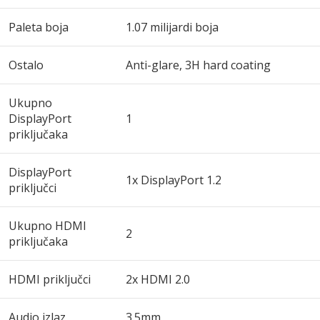
Paleta boja
1.07 milijardi boja
Ostalo
Anti-glare, 3H hard coating
Ukupno
DisplayPort
1
priključaka
DisplayPort
1x DisplayPort 1.2
priključci
Ukupno HDMI
2
priključaka
HDMI priključci
2x HDMI 2.0
Audio izlaz
3.5mm