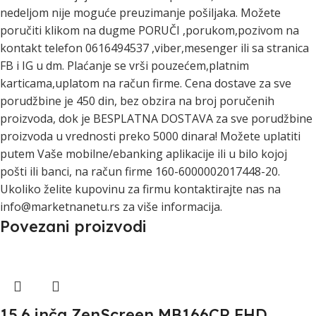
nedeljom nije moguće preuzimanje pošiljaka. Možete
poručiti klikom na dugme PORUČI ,porukom,pozivom na
kontakt telefon 0616494537 ,viber,mesenger ili sa stranica
FB i IG u dm. Plaćanje se vrši pouzećem,platnim
karticama,uplatom na račun firme. Cena dostave za sve
porudžbine je 450 din, bez obzira na broj poručenih
proizvoda, dok je BESPLATNA DOSTAVA za sve porudžbine
proizvoda u vrednosti preko 5000 dinara! Možete uplatiti
putem Vaše mobilne/ebanking aplikacije ili u bilo kojoj
pošti ili banci, na račun firme 160-6000002017448-20.
Ukoliko želite kupovinu za firmu kontaktirajte nas na
info@marketnanetu.rs za više informacija.
Povezani proizvodi
15.6 inča ZenScreen MB166CR FHD