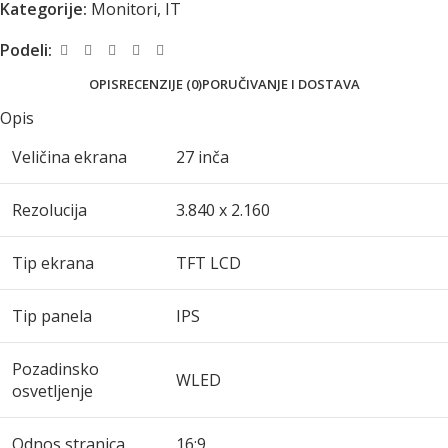
Kategorije:
Monitori
,
IT
Podeli:
OPIS
RECENZIJE (0)
PORUČIVANJE I DOSTAVA
Opis
Veličina ekrana
27 inča
Rezolucija
3.840 x 2.160
Tip ekrana
TFT LCD
Tip panela
IPS
Pozadinsko
WLED
osvetljenje
Odnos stranica
16:9