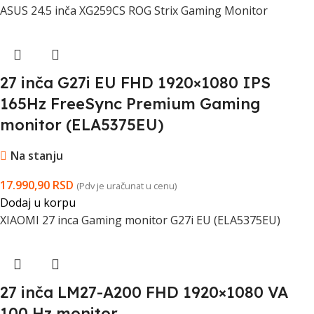
ASUS 24.5 inča XG259CS ROG Strix Gaming Monitor
27 inča G27i EU FHD 1920×1080 IPS
165Hz FreeSync Premium Gaming
monitor (ELA5375EU)
Na stanju
17.990,90
RSD
(Pdv je uračunat u cenu)
Dodaj u korpu
XIAOMI 27 inca Gaming monitor G27i EU (ELA5375EU)
27 inča LM27-A200 FHD 1920×1080 VA
100 Hz monitor