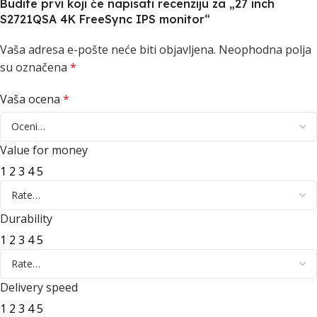
Budite prvi koji će napisati recenziju za „27 inch
S2721QSA 4K FreeSync IPS monitor“
Vaša adresa e-pošte neće biti objavljena.
Neophodna polja
su označena
*
Vaša ocena
*
Value for money
1
2
3
4
5
Durability
1
2
3
4
5
Delivery speed
1
2
3
4
5