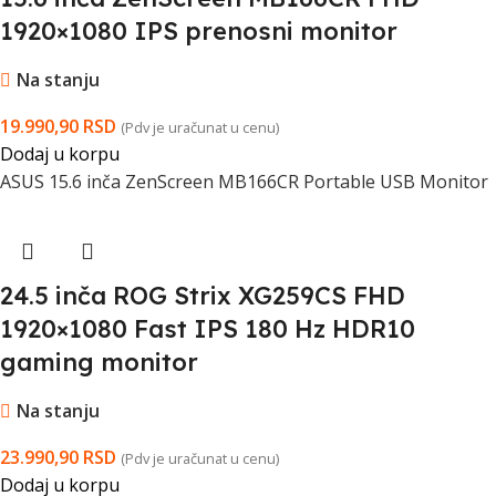
1920×1080 IPS prenosni monitor
Na stanju
19.990,90
RSD
(Pdv je uračunat u cenu)
Dodaj u korpu
ASUS 15.6 inča ZenScreen MB166CR Portable USB Monitor
24.5 inča ROG Strix XG259CS FHD
1920×1080 Fast IPS 180 Hz HDR10
gaming monitor
Na stanju
23.990,90
RSD
(Pdv je uračunat u cenu)
Dodaj u korpu