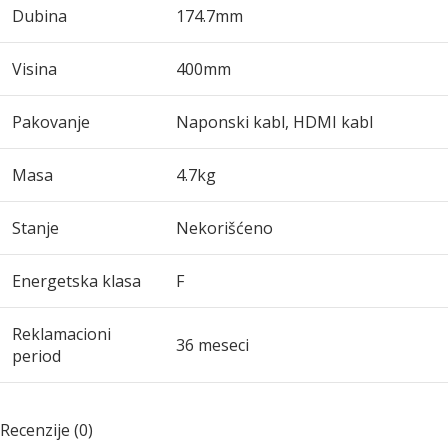
Dubina
174.7mm
Visina
400mm
Pakovanje
Naponski kabl, HDMI kabl
Masa
4.7kg
Stanje
Nekorišćeno
Energetska klasa
F
Reklamacioni
36 meseci
period
Recenzije (0)