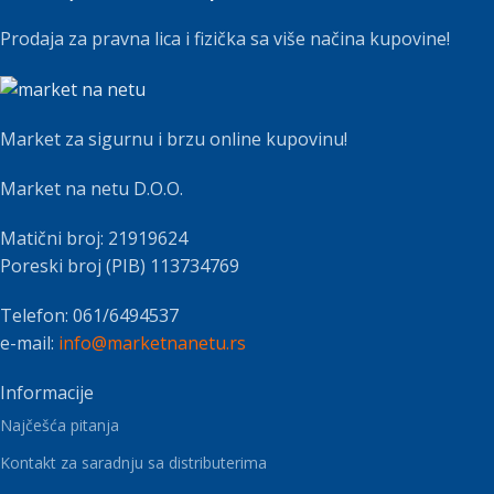
Prodaja za pravna lica i fizička sa više načina kupovine!
Market za sigurnu i brzu online kupovinu!
Market na netu D.O.O.
Matični broj: 21919624
Poreski broj (PIB) 113734769
Telefon: 061/6494537
e-mail:
info@marketnanetu.rs
Informacije
Najčešća pitanja
Kontakt za saradnju sa distributerima