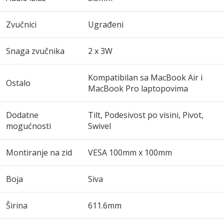
Zvučnici
Ugrađeni
Snaga zvučnika
2 x 3W
Kompatibilan sa MacBook Air i
Ostalo
MacBook Pro laptopovima
Dodatne
Tilt, Podesivost po visini, Pivot,
mogućnosti
Swivel
Montiranje na zid
VESA 100mm x 100mm
Boja
Siva
Širina
611.6mm