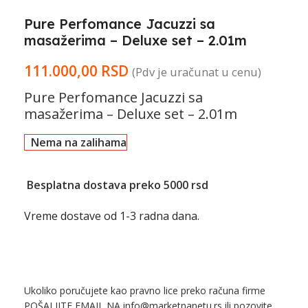
Pure Perfomance Jacuzzi sa
masažerima – Deluxe set – 2.01m
111.000,00
RSD
(Pdv je uračunat u cenu)
Pure Perfomance Jacuzzi sa
masažerima – Deluxe set – 2.01m
Nema na zalihama
Besplatna dostava preko 5000 rsd
Vreme dostave od 1-3 radna dana.
Ukoliko poručujete kao pravno lice preko računa firme
POŠALJITE EMAIL NA info@marketnanetu.rs ili pozovite