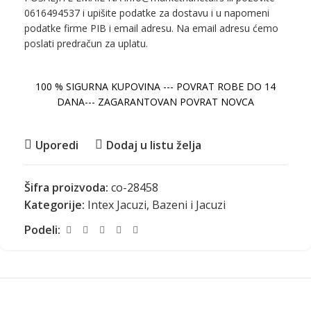
0616494537 i upišite podatke za dostavu i u napomeni
podatke firme PIB i email adresu. Na email adresu ćemo
poslati predračun za uplatu.
100 % SIGURNA KUPOVINA --- POVRAT ROBE DO 14
DANA--- ZAGARANTOVAN POVRAT NOVCA
Uporedi
Dodaj u listu želja
Šifra proizvoda:
co-28458
Kategorije:
Intex Jacuzi
,
Bazeni i Jacuzi
Podeli: