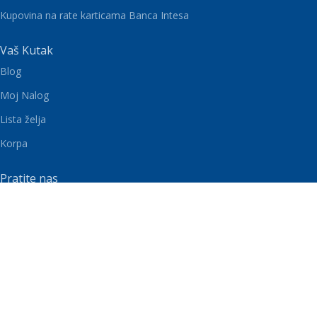
Kupovina na rate karticama Banca Intesa
Vaš Kutak
Blog
Moj Nalog
Lista želja
Korpa
Pratite nas
MARKET NA NETU
2025 Izrada
Ecom Puzzle