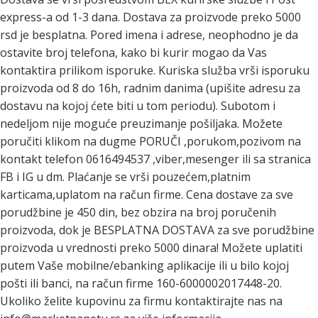
express-a od 1-3 dana. Dostava za proizvode preko 5000
rsd je besplatna. Pored imena i adrese, neophodno je da
ostavite broj telefona, kako bi kurir mogao da Vas
kontaktira prilikom isporuke. Kuriska služba vrši isporuku
proizvoda od 8 do 16h, radnim danima (upišite adresu za
dostavu na kojoj ćete biti u tom periodu). Subotom i
nedeljom nije moguće preuzimanje pošiljaka. Možete
poručiti klikom na dugme PORUČI ,porukom,pozivom na
kontakt telefon 0616494537 ,viber,mesenger ili sa stranica
FB i IG u dm. Plaćanje se vrši pouzećem,platnim
karticama,uplatom na račun firme. Cena dostave za sve
porudžbine je 450 din, bez obzira na broj poručenih
proizvoda, dok je BESPLATNA DOSTAVA za sve porudžbine
proizvoda u vrednosti preko 5000 dinara! Možete uplatiti
putem Vaše mobilne/ebanking aplikacije ili u bilo kojoj
pošti ili banci, na račun firme 160-6000002017448-20.
Ukoliko želite kupovinu za firmu kontaktirajte nas na