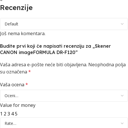
Recenzije
Još nema komentara.
Budite prvi koji će napisati recenziju za „Skener
CANON imageFORMULA DR-F120“
Vaša adresa e-pošte neće biti objavljena.
Neophodna polja
su označena
*
Vaša ocena
*
Value for money
1
2
3
4
5