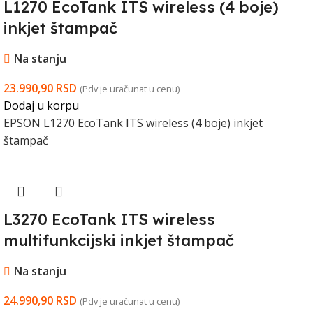
L1270 EcoTank ITS wireless (4 boje)
inkjet štampač
Na stanju
23.990,90
RSD
(Pdv je uračunat u cenu)
Dodaj u korpu
EPSON L1270 EcoTank ITS wireless (4 boje) inkjet
štampač
L3270 EcoTank ITS wireless
multifunkcijski inkjet štampač
Na stanju
24.990,90
RSD
(Pdv je uračunat u cenu)