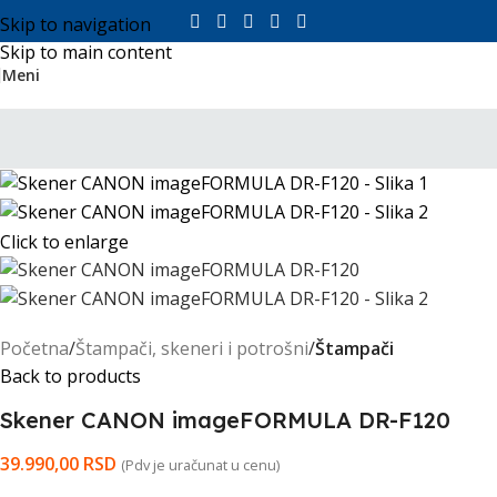
Skip to navigation
Skip to main content
Meni
Click to enlarge
Početna
Štampači, skeneri i potrošni
Štampači
Back to products
Skener CANON imageFORMULA DR-F120
39.990,00
RSD
(Pdv je uračunat u cenu)