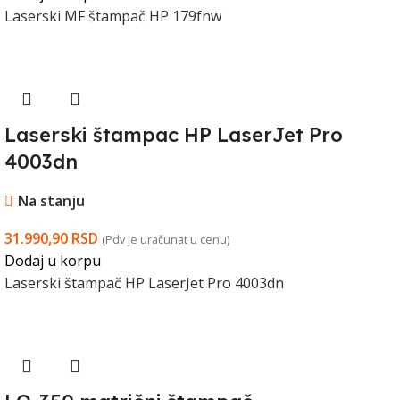
Laserski MF štampač HP 179fnw
Laserski štampac HP LaserJet Pro
4003dn
Na stanju
31.990,90
RSD
(Pdv je uračunat u cenu)
Dodaj u korpu
Laserski štampač HP LaserJet Pro 4003dn