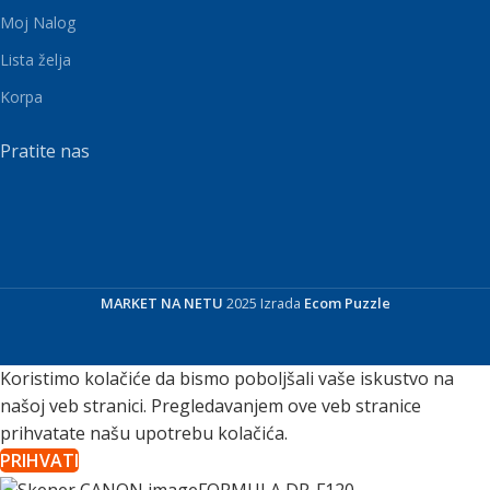
Moj Nalog
Lista želja
Korpa
Pratite nas
MARKET NA NETU
2025 Izrada
Ecom Puzzle
Koristimo kolačiće da bismo poboljšali vaše iskustvo na
našoj veb stranici. Pregledavanjem ove veb stranice
prihvatate našu upotrebu kolačića.
PRIHVATI