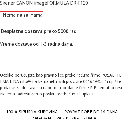
Skener CANON imageFORMULA DR-F120
Nema na zalihama
Besplatna dostava preko 5000 rsd
Vreme dostave od 1-3 radna dana.
Ukoliko poručujete kao pravno lice preko računa firme POŠALJITE
EMAIL NA info@marketnanetu.rs ili pozovite 0616494537 i upišite
podatke za dostavu i u napomeni podatke firme PIB i email adresu.
Na email adresu ćemo poslati predračun za uplatu.
100 % SIGURNA KUPOVINA --- POVRAT ROBE DO 14 DANA---
ZAGARANTOVAN POVRAT NOVCA