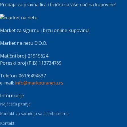
Prodaja za pravna lica i fizička sa više načina kupovine!
Market za sigurnu i brzu online kupovinu!
Market na netu D.O.O.
Matični broj: 21919624
Poreski broj (PIB) 113734769
Telefon: 061/6494537
e-mail:
info@marketnanetu.rs
Informacije
Najčešća pitanja
Kontakt za saradnju sa distributerima
Kontakt