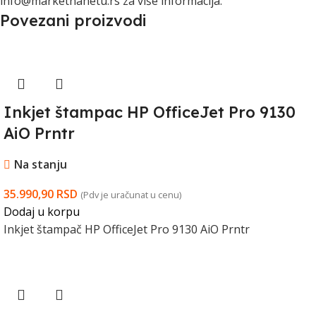
info@marketnanetu.rs za više informacija.
Povezani proizvodi
Inkjet štampac HP OfficeJet Pro 9130
AiO Prntr
Na stanju
35.990,90
RSD
(Pdv je uračunat u cenu)
Dodaj u korpu
Inkjet štampač HP OfficeJet Pro 9130 AiO Prntr