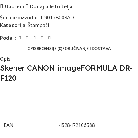
Uporedi
Dodaj u listu želja
Šifra proizvoda:
ct-9017B003AD
Kategorija:
Štampači
Podeli:
OPIS
RECENZIJE (0)
PORUČIVANJE I DOSTAVA
Opis
Skener CANON imageFORMULA DR-
F120
EAN
4528472106588