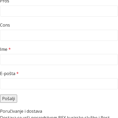
Pros
Cons
Ime
*
E-pošta
*
Poručivanje i dostava
Dostava se vrši posredstvom BEX kurirske službe i Post