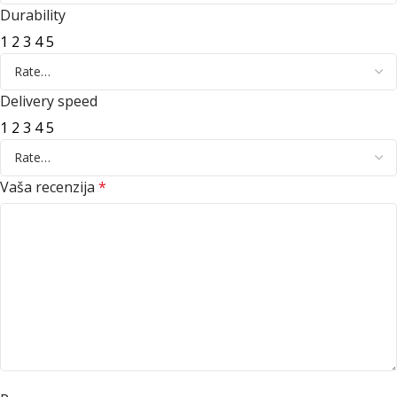
Durability
1
2
3
4
5
Delivery speed
1
2
3
4
5
Vaša recenzija
*