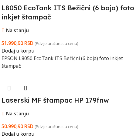
L8050 EcoTank ITS Bežični (6 boja) foto
inkjet štampač
Na stanju
51.990,90
RSD
(Pdv je uračunat u cenu)
Dodaj u korpu
EPSON L8050 EcoTank ITS Bežični (6 boja) foto inkjet
štampač
Laserski MF štampac HP 179fnw
Na stanju
50.990,90
RSD
(Pdv je uračunat u cenu)
Dodaj u korpu