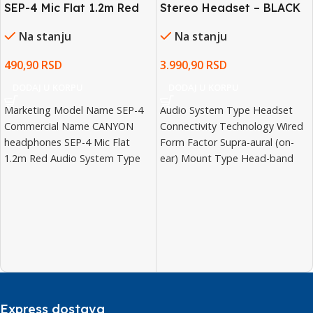
SEP-4 Mic Flat 1.2m Red
Stereo Headset – BLACK
– 3.5 MM
Na stanju
Na stanju
490,90
RSD
3.990,90
RSD
DODAJ U KORPU
DODAJ U KORPU
Marketing Model Name SEP-4
Audio System Type Headset
Commercial Name CANYON
Connectivity Technology Wired
headphones SEP-4 Mic Flat
Form Factor Supra-aural (on-
1.2m Red Audio System Type
ear) Mount Type Head-band
Stereo Earphones Connectivity
Audio Output Mode Stereo
Technology
Sensitivity 122
Express dostava