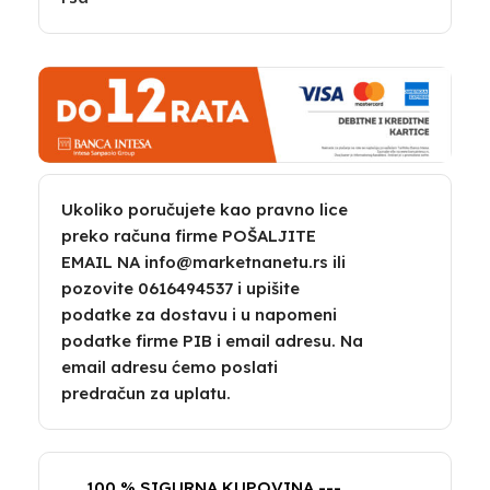
Ukoliko poručujete kao pravno lice
preko računa firme POŠALJITE
EMAIL NA info@marketnanetu.rs ili
pozovite 0616494537 i upišite
podatke za dostavu i u napomeni
podatke firme PIB i email adresu. Na
email adresu ćemo poslati
predračun za uplatu.
100 % SIGURNA KUPOVINA ---