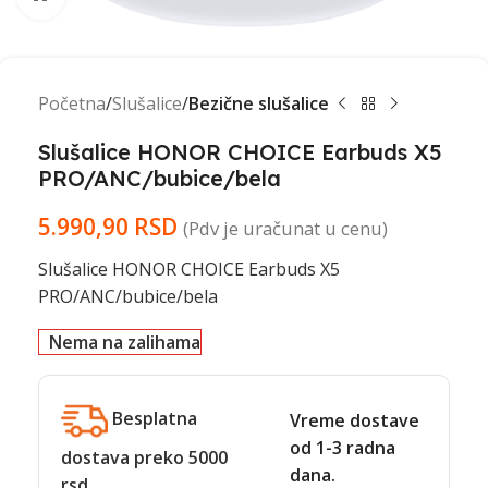
Početna
Slušalice
Bezične slušalice
Slušalice HONOR CHOICE Earbuds X5
PRO/ANC/bubice/bela
5.990,90
RSD
(Pdv je uračunat u cenu)
Slušalice HONOR CHOICE Earbuds X5
PRO/ANC/bubice/bela
Nema na zalihama
Besplatna
Vreme dostave
od 1-3 radna
dostava preko 5000
dana.
rsd