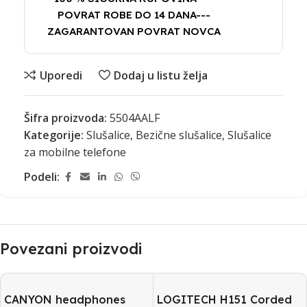
POVRAT ROBE DO 14 DANA---
ZAGARANTOVAN POVRAT NOVCA
Uporedi
Dodaj u listu želja
Šifra proizvoda:
5504AALF
Kategorije:
Slušalice
,
Bezične slušalice
,
Slušalice
za mobilne telefone
Podeli:
Povezani proizvodi
CANYON headphones
LOGITECH H151 Corded