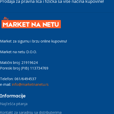
Prodaja za pravna lica i fizička sa više načina kupovine!
Market za sigurnu i brzu online kupovinu!
Market na netu D.O.O.
Matični broj: 21919624
Poreski broj (PIB) 113734769
Telefon: 061/6494537
e-mail:
info@marketnanetu.rs
Informacije
Najčešća pitanja
Kontakt za saradnju sa distributerima