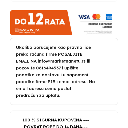
Ukoliko poručujete kao pravno lice
preko računa firme POŠALJITE
EMAIL NA info@marketnanetu.rs ili
pozovite 0616494537 i upišite
podatke za dostavu i u napomeni
podatke firme PIB i email adresu. Na
email adresu ćemo poslati
predračun za uplatu.
100 % SIGURNA KUPOVINA ---
POVRAT ROBE DO 14 DANA---