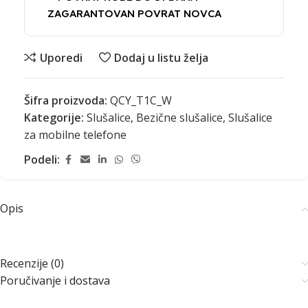
ZAGARANTOVAN POVRAT NOVCA
Uporedi
Dodaj u listu želja
Šifra proizvoda:
QCY_T1C_W
Kategorije:
Slušalice
,
Bezične slušalice
,
Slušalice
za mobilne telefone
Podeli:
Opis
Recenzije (0)
Poručivanje i dostava