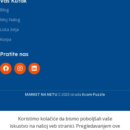
Vaš Kutak
Blog
Moj Nalog
Lista želja
Korpa
Pratite nas
MARKET NA NETU
2025 Izrada
Ecom Puzzle
Koristimo kolačiće da bismo poboljšali vaše
iskustvo na našoj veb stranici. Pregledavanjem ove
Slušalice