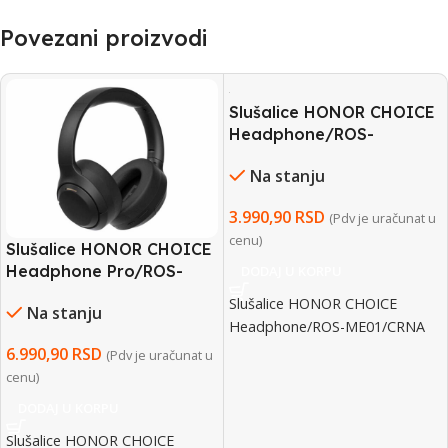
Povezani proizvodi
Slušalice HONOR CHOICE
Headphone/ROS-
ME01/CRNA
Na stanju
3.990,90
RSD
(Pdv je uračunat u
cenu)
Slušalice HONOR CHOICE
Headphone Pro/ROS-
DODAJ U KORPU
ME00/CRNA
Slušalice HONOR CHOICE
Na stanju
Headphone/ROS-ME01/CRNA
6.990,90
RSD
(Pdv je uračunat u
cenu)
DODAJ U KORPU
Slušalice HONOR CHOICE