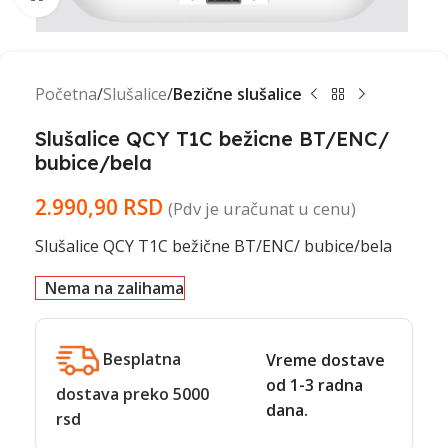
Početna
Slušalice
Bezične slušalice
Slušalice QCY T1C bežicne BT/ENC/
bubice/bela
2.990,90
RSD
(Pdv je uračunat u cenu)
Slušalice QCY T1C bežične BT/ENC/ bubice/bela
Nema na zalihama
Besplatna
Vreme dostave
od 1-3 radna
dostava preko 5000
dana.
rsd