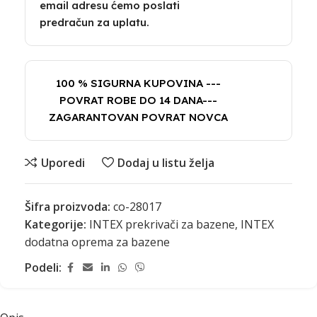
email adresu ćemo poslati
predračun za uplatu.
100 % SIGURNA KUPOVINA ---
POVRAT ROBE DO 14 DANA---
ZAGARANTOVAN POVRAT NOVCA
Uporedi
Dodaj u listu želja
Šifra proizvoda:
co-28017
Kategorije:
INTEX prekrivači za bazene
,
INTEX
dodatna oprema za bazene
Podeli: