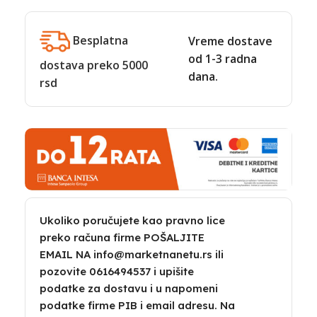
Besplatna
Vreme dostave
od 1-3 radna
dostava preko 5000
dana.
rsd
Ukoliko poručujete kao pravno lice
preko računa firme POŠALJITE
EMAIL NA info@marketnanetu.rs ili
pozovite 0616494537 i upišite
podatke za dostavu i u napomeni
podatke firme PIB i email adresu. Na