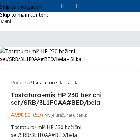
Skip to navigation
Skip to main content
Meni
Početna
Tastature
Tastatura+miš HP 230 bežicni
set/SRB/3L1F0AA#BED/bela
4.990,90
RSD
(Pdv je uračunat u cenu)
Tastatura+miš HP 230 bežični
set/SRB/3L1F0AA#BED/bela