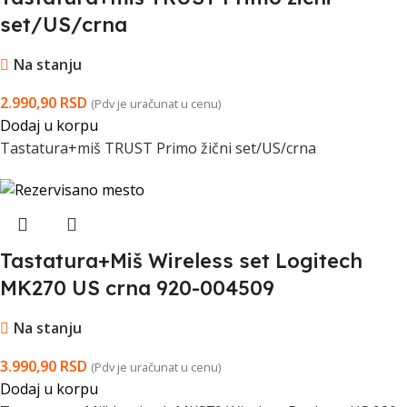
set/US/crna
Na stanju
2.990,90
RSD
(Pdv je uračunat u cenu)
Dodaj u korpu
Tastatura+miš TRUST Primo žični set/US/crna
Tastatura+Miš Wireless set Logitech
MK270 US crna 920-004509
Na stanju
3.990,90
RSD
(Pdv je uračunat u cenu)
Dodaj u korpu