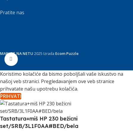
Pratite nas
MARKET NA NETU
2025 Izrada
Ecom Puzzle
Click to enlarge
Koristimo kolačiće da bismo poboljšali vaše iskustvo na
našoj veb stranici. Pregledavanjem ove veb stranice
prihvatate našu upotrebu kolačića.
PRIHVATI
Tastatura+miš HP 230 bežicni
set/SRB/3L1F0AA#BED/bela