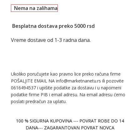
Nema na zalihama
Besplatna dostava preko 5000 rsd
Vreme dostave od 1-3 radna dana.
Ukoliko poručujete kao pravno lice preko računa firme
POŠALJITE EMAIL NA info@marketnanetu.rs ili pozovite
0616494537 i upišite podatke za dostavu i u napomeni
podatke firme PIB i email adresu. Na email adresu ćemo
poslati predračun za uplatu.
100 % SIGURNA KUPOVINA --- POVRAT ROBE DO 14
DANA--- ZAGARANTOVAN POVRAT NOVCA