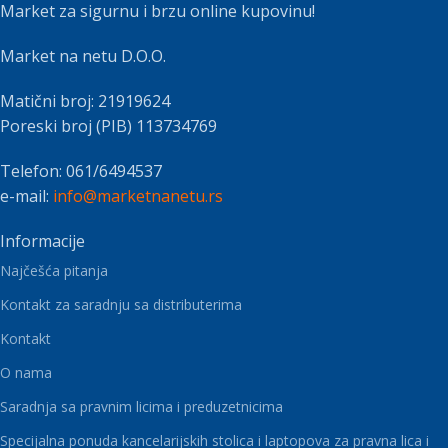
Market za sigurnu i brzu online kupovinu!
Market na netu D.O.O.
Matični broj: 21919624
Poreski broj (PIB) 113734769
Telefon: 061/6494537
e-mail:
info@marketnanetu.rs
Informacije
Najčešća pitanja
Kontakt za saradnju sa distributerima
Kontakt
O nama
Saradnja sa pravnim licima i preduzetnicima
Specijalna ponuda kancelarijskih stolica i laptopova za pravna lica i