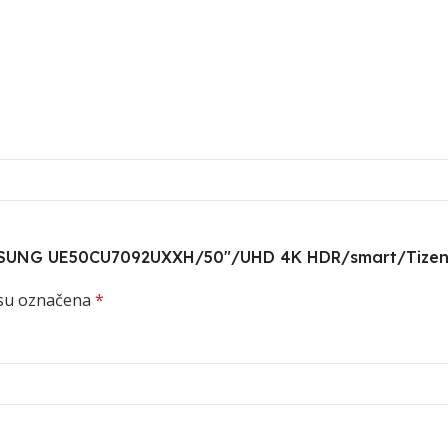
or SAMSUNG UE50CU7092UXXH/50″/UHD 4K HDR/smart/Tize
su označena
*