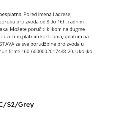
besplatna. Pored imena i adrese,
isporuku proizvoda od 8 do 16h, radnim
ljaka. Možete poručiti klikom na dugme
i pouzećem,platnim karticama,uplatom na
OSTAVA za sve porudžbine proizvoda u
 račun firme 160-6000002017448-20. Ukoliko
C/S2/Grey