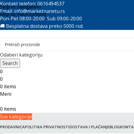
Kontakt telefon: 0616494537
Skip to navigation
Email:
info@marketnanetu.rs
Skip to main content
Pon-Pet 08:00-20:00 Sub 09:00-20:00
🚚 Besplatna dostava preko 5000 rsd.
Odaberi kategoriju
Search
0
0
0
items
Meni
0
items
Sve kategorije
PRODAVNICA
POLITIKA PRIVATNOSTI
DOSTAVA I PLAĆANJE
BLOG
KONTA