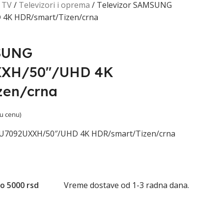
TV
Televizori i oprema
Televizor SAMSUNG
4K HDR/smart/Tizen/crna
MSUNG
XXH/50″/UHD 4K
zen/crna
 u cenu)
U7092UXXH/50″/UHD 4K HDR/smart/Tizen/crna
o 5000 rsd
Vreme dostave od 1-3 radna dana.