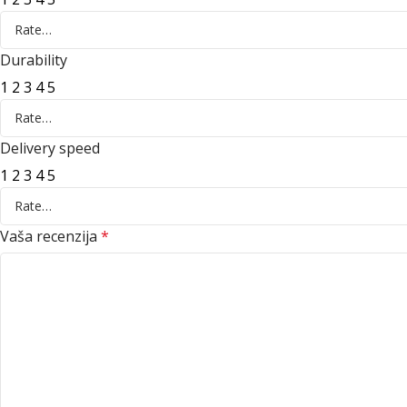
Durability
1
2
3
4
5
Delivery speed
1
2
3
4
5
Vaša recenzija
*