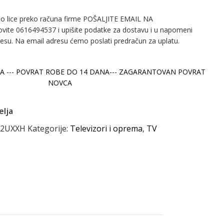
no lice preko računa firme POŠALJITE EMAIL NA
ovite 0616494537 i upišite podatke za dostavu i u napomeni
resu. Na email adresu ćemo poslati predračun za uplatu.
A --- POVRAT ROBE DO 14 DANA--- ZAGARANTOVAN POVRAT
NOVCA
elja
92UXXH
Kategorije:
Televizori i oprema
,
TV