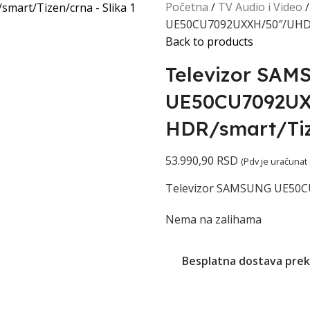
Početna
TV Audio i Video
UE50CU7092UXXH/50″/UHD 
Back to products
Televizor SA
UE50CU7092U
HDR/smart/Ti
53.990,90
RSD
(Pdv je uračunat
Televizor SAMSUNG UE50C
Nema na zalihama
Besplatna dostava prek