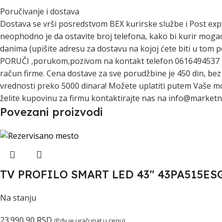
Poručivanje i dostava
Dostava se vrši posredstvom BEX kurirske službe i Post exp
neophodno je da ostavite broj telefona, kako bi kurir moga
danima (upišite adresu za dostavu na kojoj ćete biti u tom
PORUČI ,porukom,pozivom na kontakt telefon 0616494537 ,vi
račun firme. Cena dostave za sve porudžbine je 450 din, b
vrednosti preko 5000 dinara! Možete uplatiti putem Vaše mobi
želite kupovinu za firmu kontaktirajte nas na info@marketna
Povezani proizvodi
TV PROFILO SMART LED 43″ 43PA515ES
Na stanju
23.990,90
RSD
(Pdv je uračunat u cenu)