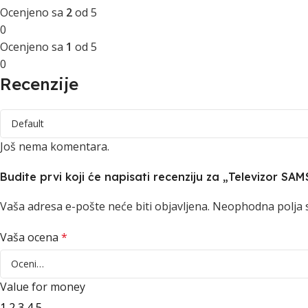
Ocenjeno sa
2
od 5
0
Ocenjeno sa
1
od 5
0
Recenzije
Još nema komentara.
Budite prvi koji će napisati recenziju za „Televiz
Vaša adresa e-pošte neće biti objavljena.
Neophodna polja 
Vaša ocena
*
Value for money
1
2
3
4
5