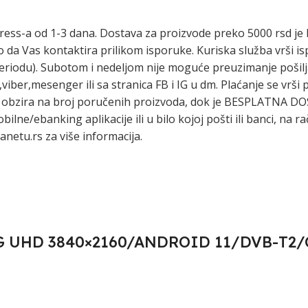
ress-a od 1-3 dana. Dostava za proizvode preko 5000 rsd je 
o da Vas kontaktira prilikom isporuke. Kuriska služba vrši 
 periodu). Subotom i nedeljom nije moguće preuzimanje poši
ber,mesenger ili sa stranica FB i IG u dm. Plaćanje se vrš
ez obzira na broj poručenih proizvoda, dok je BESPLATNA D
lne/ebanking aplikacije ili u bilo kojoj pošti ili banci, na
netu.rs za više informacija.
G UHD 3840×2160/ANDROID 11/DVB-T2/