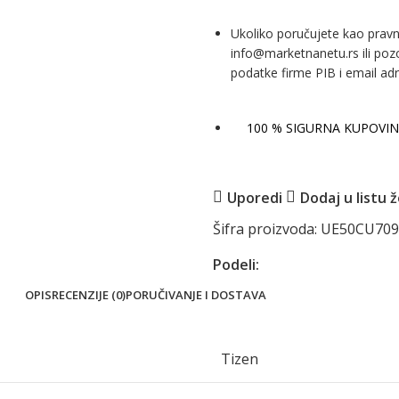
Ukoliko poručujete kao prav
info@marketnanetu.rs ili poz
podatke firme PIB i email ad
100 % SIGURNA KUPOVIN
Uporedi
Dodaj u listu ž
Šifra proizvoda:
UE50CU70
Podeli:
OPIS
RECENZIJE (0)
PORUČIVANJE I DOSTAVA
Tizen