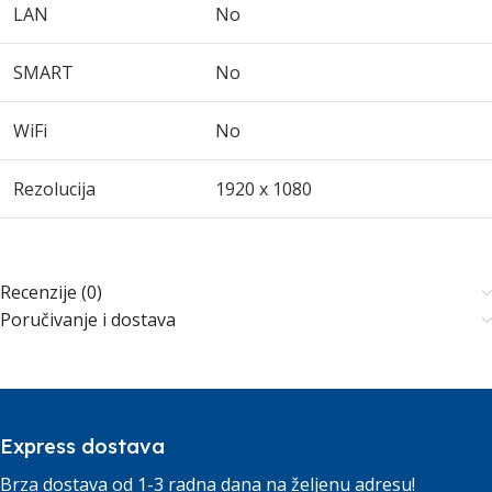
LAN
No
SMART
No
WiFi
No
Rezolucija
1920 x 1080
Recenzije (0)
Poručivanje i dostava
Express dostava
Brza dostava od 1-3 radna dana na željenu adresu!