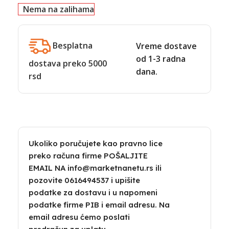
Nema na zalihama
Besplatna
Vreme dostave
od 1-3 radna
dostava preko 5000
dana.
rsd
Ukoliko poručujete kao pravno lice
preko računa firme POŠALJITE
EMAIL NA info@marketnanetu.rs ili
pozovite 0616494537 i upišite
podatke za dostavu i u napomeni
podatke firme PIB i email adresu. Na
email adresu ćemo poslati