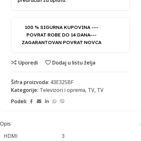
predračun za uplatu.
100 % SIGURNA KUPOVINA ---
POVRAT ROBE DO 14 DANA---
ZAGARANTOVAN POVRAT NOVCA
Uporedi
Dodaj u listu želja
Šifra proizvoda:
43E325BF
Kategorije:
Televizori i oprema
,
TV
,
TV
Podeli:
Opis
HDMI
3