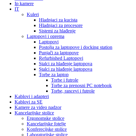
Ip kamere
IT
Kuleri
Hladnjaci za kucista
Hladnjaci za procesore
Sistemi za hlađenje
Laptopovi i oprema
Laptopovi
Postolja za laptopove i docking station
Punjači za laptopove
Refurbished Laptopovi
Stalci za hlađenje laptopova
Stalci za hlađenje laptopova
Torbe za laptop
Torbe i futrole
Torbe za prenosni PC notebook
Torbe, rancevi i futrole
Kablovi i adapteri
Kablovi za SE
Kamere za video nadzor
Kancelarijske stolice
Ergonomske stolice
Kancelarijske fotelje
Konferecijske stolice
Laboratorijske stolice