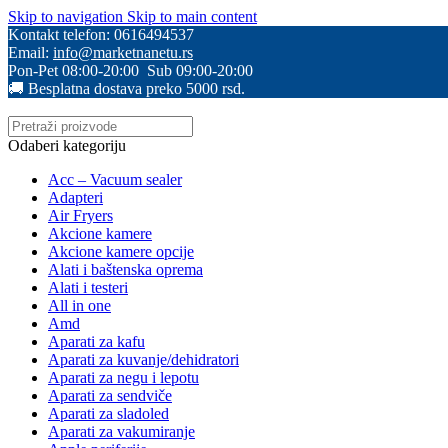
Skip to navigation
Skip to main content
Kontakt telefon: 0616494537
Email:
info@marketnanetu.rs
Pon-Pet 08:00-20:00 Sub 09:00-20:00
🚚 Besplatna dostava preko 5000 rsd.
Odaberi kategoriju
Acc – Vacuum sealer
Adapteri
Air Fryers
Akcione kamere
Akcione kamere opcije
Alati i baštenska oprema
Alati i testeri
All in one
Amd
Aparati za kafu
Aparati za kuvanje/dehidratori
Aparati za negu i lepotu
Aparati za sendviče
Aparati za sladoled
Aparati za vakumiranje