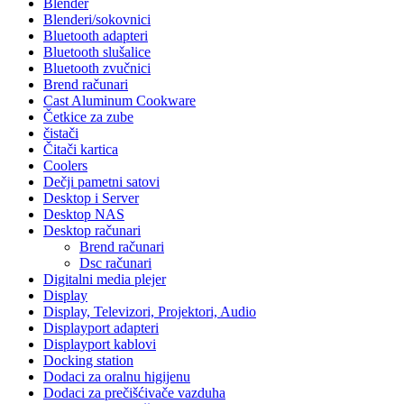
Blender
Blenderi/sokovnici
Bluetooth adapteri
Bluetooth slušalice
Bluetooth zvučnici
Brend računari
Cast Aluminum Cookware
Četkice za zube
čistači
Čitači kartica
Coolers
Dečji pametni satovi
Desktop i Server
Desktop NAS
Desktop računari
Brend računari
Dsc računari
Digitalni media plejer
Display
Display, Televizori, Projektori, Audio
Displayport adapteri
Displayport kablovi
Docking station
Dodaci za oralnu higijenu
Dodaci za prečišćivače vazduha