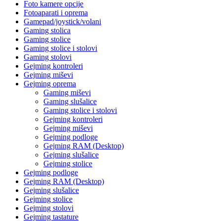
Foto kamere opcije
Fotoaparati i oprema
Gamepad/joystick/volani
Gaming stolica
Gaming stolice
Gaming stolice i stolovi
Gaming stolovi
Gejming kontroleri
Gejming miševi
Gejming oprema
Gaming miševi
Gaming slušalice
Gaming stolice i stolovi
Gejming kontroleri
Gejming miševi
Gejming podloge
Gejming RAM (Desktop)
Gejming slušalice
Gejming stolice
Gejming podloge
Gejming RAM (Desktop)
Gejming slušalice
Gejming stolice
Gejming stolovi
Gejming tastature