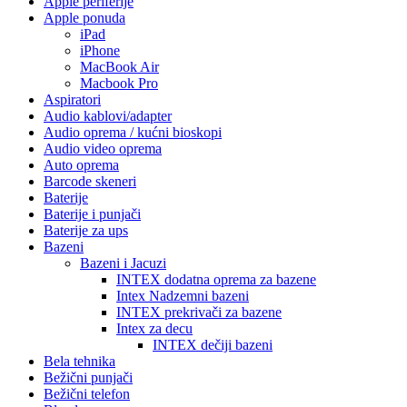
Apple periferije
Apple ponuda
iPad
iPhone
MacBook Air
Macbook Pro
Aspiratori
Audio kablovi/adapter
Audio oprema / kućni bioskopi
Audio video oprema
Auto oprema
Barcode skeneri
Baterije
Baterije i punjači
Baterije za ups
Bazeni
Bazeni i Jacuzi
INTEX dodatna oprema za bazene
Intex Nadzemni bazeni
INTEX prekrivači za bazene
Intex za decu
INTEX dečiji bazeni
Bela tehnika
Bežični punjači
Bežični telefon