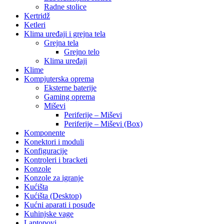
Radne stolice
Kertridž
Ketleri
Klima uređaji i grejna tela
Grejna tela
Grejno telo
Klima uređaji
Klime
Kompjuterska oprema
Eksterne baterije
Gaming oprema
Miševi
Periferije – Miševi
Periferije – Miševi (Box)
Komponente
Konektori i moduli
Konfiguracije
Kontroleri i bracketi
Konzole
Konzole za igranje
Kućišta
Kućišta (Desktop)
Kućni aparati i posuđe
Kuhinjske vage
Laptopovi