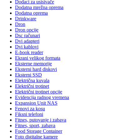
Dodaci za usisivače
Dodatna mrežna oprema
Dodatna oprema
Drinkware
Dron
Dron opcije
Dsc računari
Dvi adapteri
Dvi kablovi
E-book reader
Ekrani velikog formata
Eksterne memorije
Eksterni hard diskovi
Eksterni SSD
Električna kuvala
Električni trotinet
Električni trotinet opcije
Evidencija radnog vremena
Expansion Unit NAS
Fenovi za kosu
Fiksni telefoni
Fitnes, putovanje i zabava
Fitnes, sport, zabava
Food Storage Container
Foto digitalne kamere