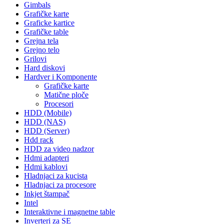
Gimbals
Grafičke karte
Graficke kartice
Grafičke table
Grejna tela
Grejno telo
Grilovi
Hard diskovi
Hardver i Komponente
Grafičke karte
Matične ploče
Procesori
HDD (Mobile)
HDD (NAS)
HDD (Server)
Hdd rack
HDD za video nadzor
Hdmi adapteri
Hdmi kablovi
Hladnjaci za kucista
Hladnjaci za procesore
Inkjet štampač
Intel
Interaktivne i magnetne table
Inverteri za SE