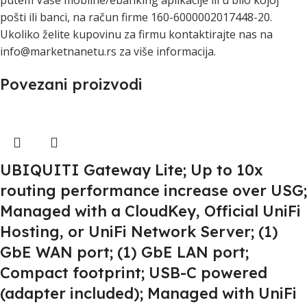
putem Vaše mobilne/ebanking aplikacije ili u bilo kojoj
pošti ili banci, na račun firme 160-6000002017448-20.
Ukoliko želite kupovinu za firmu kontaktirajte nas na
info@marketnanetu.rs za više informacija.
Povezani proizvodi
UBIQUITI Gateway Lite; Up to 10x
routing performance increase over USG;
Managed with a CloudKey, Official UniFi
Hosting, or UniFi Network Server; (1)
GbE WAN port; (1) GbE LAN port;
Compact footprint; USB-C powered
(adapter included); Managed with UniFi