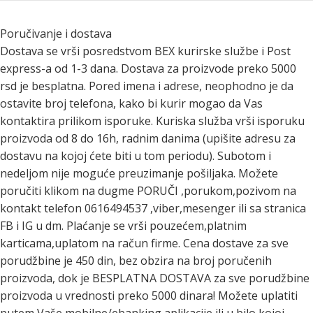
Poručivanje i dostava
Dostava se vrši posredstvom BEX kurirske službe i Post
express-a od 1-3 dana. Dostava za proizvode preko 5000
rsd je besplatna. Pored imena i adrese, neophodno je da
ostavite broj telefona, kako bi kurir mogao da Vas
kontaktira prilikom isporuke. Kuriska služba vrši isporuku
proizvoda od 8 do 16h, radnim danima (upišite adresu za
dostavu na kojoj ćete biti u tom periodu). Subotom i
nedeljom nije moguće preuzimanje pošiljaka. Možete
poručiti klikom na dugme PORUČI ,porukom,pozivom na
kontakt telefon 0616494537 ,viber,mesenger ili sa stranica
FB i IG u dm. Plaćanje se vrši pouzećem,platnim
karticama,uplatom na račun firme. Cena dostave za sve
porudžbine je 450 din, bez obzira na broj poručenih
proizvoda, dok je BESPLATNA DOSTAVA za sve porudžbine
proizvoda u vrednosti preko 5000 dinara! Možete uplatiti