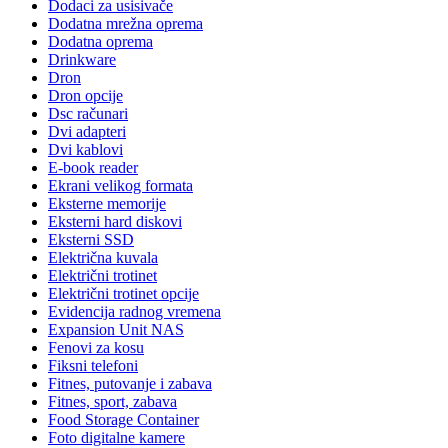
Dodaci za usisivače
Dodatna mrežna oprema
Dodatna oprema
Drinkware
Dron
Dron opcije
Dsc računari
Dvi adapteri
Dvi kablovi
E-book reader
Ekrani velikog formata
Eksterne memorije
Eksterni hard diskovi
Eksterni SSD
Električna kuvala
Električni trotinet
Električni trotinet opcije
Evidencija radnog vremena
Expansion Unit NAS
Fenovi za kosu
Fiksni telefoni
Fitnes, putovanje i zabava
Fitnes, sport, zabava
Food Storage Container
Foto digitalne kamere