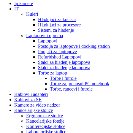
Ip kamere
IT
Kuleri
Hladnjaci za kucista
Hladnjaci za procesore
Sistemi za hlađenje
Laptopovi i oprema
Laptopovi
Postolja za laptopove i docking station
Punjači za laptopove
Refurbished Laptopovi
Stalci za hlađenje laptopova
Stalci za hlađenje laptopova
Torbe za laptop
Torbe i futrole
Torbe za prenosni PC notebook
Torbe, rancevi i futrole
Kablovi i adapteri
Kablovi za SE
Kamere za video nadzor
Kancelarijske stolice
Ergonomske stolice
Kancelarijske fotelje
Konferecijske stolice
Laboratorijske stolice