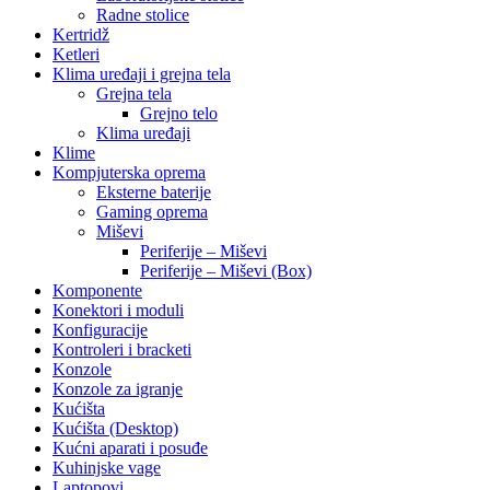
Radne stolice
Kertridž
Ketleri
Klima uređaji i grejna tela
Grejna tela
Grejno telo
Klima uređaji
Klime
Kompjuterska oprema
Eksterne baterije
Gaming oprema
Miševi
Periferije – Miševi
Periferije – Miševi (Box)
Komponente
Konektori i moduli
Konfiguracije
Kontroleri i bracketi
Konzole
Konzole za igranje
Kućišta
Kućišta (Desktop)
Kućni aparati i posuđe
Kuhinjske vage
Laptopovi