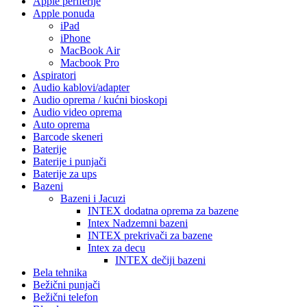
Apple periferije
Apple ponuda
iPad
iPhone
MacBook Air
Macbook Pro
Aspiratori
Audio kablovi/adapter
Audio oprema / kućni bioskopi
Audio video oprema
Auto oprema
Barcode skeneri
Baterije
Baterije i punjači
Baterije za ups
Bazeni
Bazeni i Jacuzi
INTEX dodatna oprema za bazene
Intex Nadzemni bazeni
INTEX prekrivači za bazene
Intex za decu
INTEX dečiji bazeni
Bela tehnika
Bežični punjači
Bežični telefon