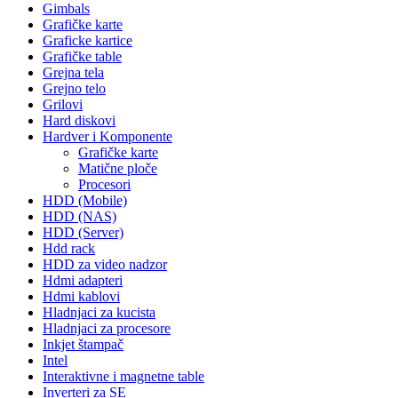
Gimbals
Grafičke karte
Graficke kartice
Grafičke table
Grejna tela
Grejno telo
Grilovi
Hard diskovi
Hardver i Komponente
Grafičke karte
Matične ploče
Procesori
HDD (Mobile)
HDD (NAS)
HDD (Server)
Hdd rack
HDD za video nadzor
Hdmi adapteri
Hdmi kablovi
Hladnjaci za kucista
Hladnjaci za procesore
Inkjet štampač
Intel
Interaktivne i magnetne table
Inverteri za SE