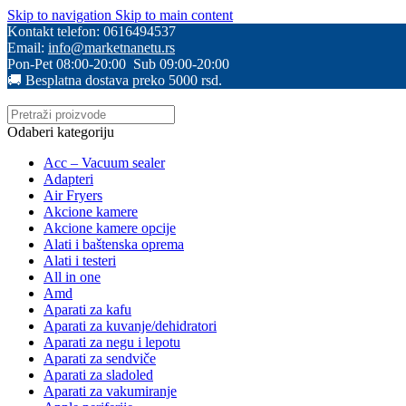
Skip to navigation
Skip to main content
Kontakt telefon: 0616494537
Email:
info@marketnanetu.rs
Pon-Pet 08:00-20:00 Sub 09:00-20:00
🚚 Besplatna dostava preko 5000 rsd.
Odaberi kategoriju
Acc – Vacuum sealer
Adapteri
Air Fryers
Akcione kamere
Akcione kamere opcije
Alati i baštenska oprema
Alati i testeri
All in one
Amd
Aparati za kafu
Aparati za kuvanje/dehidratori
Aparati za negu i lepotu
Aparati za sendviče
Aparati za sladoled
Aparati za vakumiranje