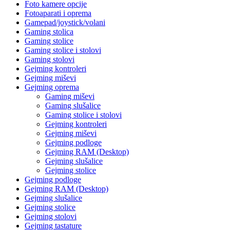
Foto kamere opcije
Fotoaparati i oprema
Gamepad/joystick/volani
Gaming stolica
Gaming stolice
Gaming stolice i stolovi
Gaming stolovi
Gejming kontroleri
Gejming miševi
Gejming oprema
Gaming miševi
Gaming slušalice
Gaming stolice i stolovi
Gejming kontroleri
Gejming miševi
Gejming podloge
Gejming RAM (Desktop)
Gejming slušalice
Gejming stolice
Gejming podloge
Gejming RAM (Desktop)
Gejming slušalice
Gejming stolice
Gejming stolovi
Gejming tastature