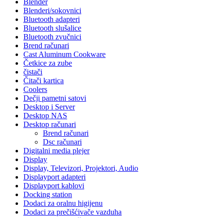
Blender
Blenderi/sokovnici
Bluetooth adapteri
Bluetooth slušalice
Bluetooth zvučnici
Brend računari
Cast Aluminum Cookware
Četkice za zube
čistači
Čitači kartica
Coolers
Dečji pametni satovi
Desktop i Server
Desktop NAS
Desktop računari
Brend računari
Dsc računari
Digitalni media plejer
Display
Display, Televizori, Projektori, Audio
Displayport adapteri
Displayport kablovi
Docking station
Dodaci za oralnu higijenu
Dodaci za prečišćivače vazduha