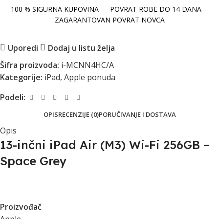
100 % SIGURNA KUPOVINA --- POVRAT ROBE DO 14 DANA---
ZAGARANTOVAN POVRAT NOVCA
Uporedi
Dodaj u listu želja
Šifra proizvoda:
i-MCNN4HC/A
Kategorije:
iPad
,
Apple ponuda
Podeli:
OPIS
RECENZIJE (0)
PORUČIVANJE I DOSTAVA
Opis
13-inčni iPad Air (M3) Wi-Fi 256GB –
Space Grey
Proizvođač