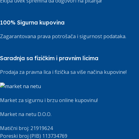
Ekipa uvek spremna da odgovori na pitanja!
100% Sigurna kupovina
Zagarantovana prava potrošača i sigurnost podataka.
Saradnja sa fizičkim i pravnim licima
Prodaja za pravna lica i fizička sa više načina kupovine!
Market za sigurnu i brzu online kupovinu!
Market na netu D.O.O.
Matični broj: 21919624
Poreski broj (PIB) 113734769