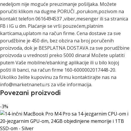
nedeljom nije moguće preuzimanje pošiljaka. Možete
poručiti klikom na dugme PORUČI ,porukom,pozivom na
kontakt telefon 0616494537 ,viber,mesenger ili sa stranica
FB i IG u dm. Plaćanje se vrši pouzećem,platnim
karticama,uplatom na račun firme. Cena dostave za sve
porudžbine je 450 din, bez obzira na broj poručenih
proizvoda, dok je BESPLATNA DOSTAVA za sve porudžbine
proizvoda u vrednosti preko 5000 dinara! Možete uplatiti
putem Vaše mobilne/ebanking aplikacije ili u bilo kojoj
pošti ili banci, na račun firme 160-6000002017448-20.
Ukoliko želite kupovinu za firmu kontaktirajte nas na
info@marketnanetu.rs za više informacija.
Povezani proizvodi
-3%