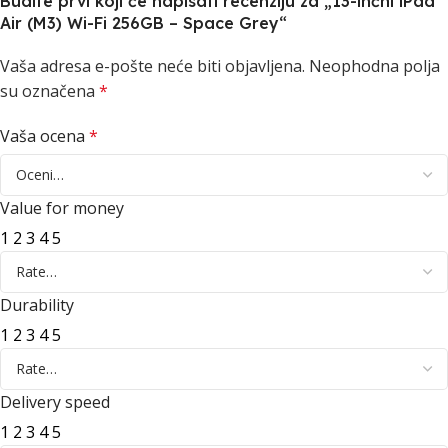
Budite prvi koji će napisati recenziju za „13-inčni iPad
Air (M3) Wi-Fi 256GB – Space Grey“
Vaša adresa e-pošte neće biti objavljena.
Neophodna polja
su označena
*
Vaša ocena
*
Value for money
1
2
3
4
5
Durability
1
2
3
4
5
Delivery speed
1
2
3
4
5