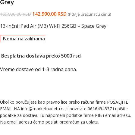
Grey
142.990,00
RSD
169.990,00
RSD
(Pdv je uračunat u cenu)
13-inčni iPad Air (M3) Wi-Fi 256GB – Space Grey
Nema na zalihama
Besplatna dostava preko 5000 rsd
Vreme dostave od 1-3 radna dana.
Ukoliko poručujete kao pravno lice preko računa firme POŠALJITE
EMAIL NA info@marketnanetu.rs ili pozovite 0616494537 i upišite
podatke za dostavu i u napomeni podatke firme PIB i email adresu.
Na email adresu ćemo poslati predračun za uplatu.