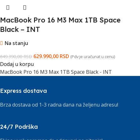
MacBook Pro 16 M3 Max 1TB Space
Black – INT
Na stanju
629.990,00
RSD
649.390,00
RSD
(Pdv je uračunat u cenu)
Dodaj u korpu
MacBook Pro 16 M3 Max 1TB Space Black - INT
Express dostava
Brza dostava od 1-3 radna dana na željenu adresu!
24/7 Podrška